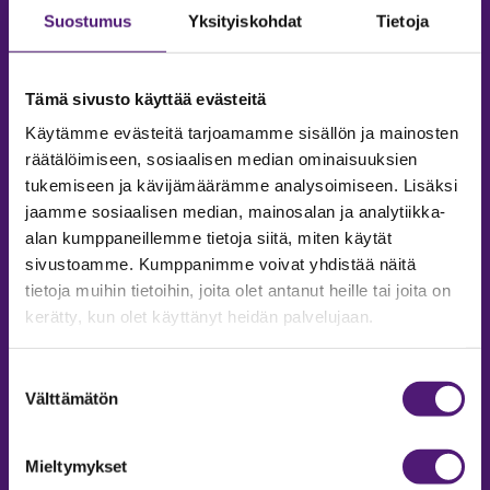
Suostumus
Yksityiskohdat
Tietoja
Tämä sivusto käyttää evästeitä
Käytämme evästeitä tarjoamamme sisällön ja mainosten
räätälöimiseen, sosiaalisen median ominaisuuksien
tukemiseen ja kävijämäärämme analysoimiseen. Lisäksi
jaamme sosiaalisen median, mainosalan ja analytiikka-
alan kumppaneillemme tietoja siitä, miten käytät
sivustoamme. Kumppanimme voivat yhdistää näitä
tietoja muihin tietoihin, joita olet antanut heille tai joita on
MAJOITUS
kerätty, kun olet käyttänyt heidän palvelujaan.
Tiedustelut & Varaukset
Puh:
020 755 9975
Suostumuksen
Email:
majoitus@sappee.fi
Välttämätön
valinta
Palvelemme arkisin 9–16
Mieltymykset
Online varaukset