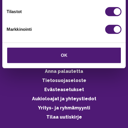
verkkokaupasta 24h
Tilastot
Markkinointi
Vastuullisuus
Ympäristöohjelma
OK
Avoimet työpaikat
Anna palautetta
Tietosuojaseloste
Evästeasetukset
Aukioloajat ja yhteystiedot
Yritys- ja ryhmämyynti
Tilaa uutiskirje