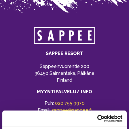
SAPPEE RESORT
Sappeenvuorentie 200
36450 Salmentaka, Pälkäne
Finland
MYYNTIPALVELU/ INFO
Puh:
020 755 9970
Email:
sappee@sappee.fi