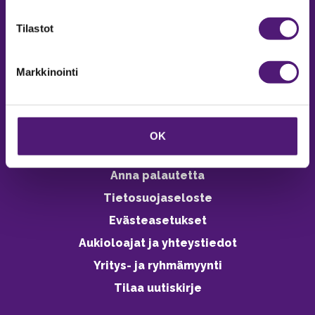
verkkokaupasta 24h
Tilastot
Markkinointi
Vastuullisuus
Ympäristöohjelma
OK
Avoimet työpaikat
Anna palautetta
Tietosuojaseloste
Evästeasetukset
Aukioloajat ja yhteystiedot
Yritys- ja ryhmämyynti
Tilaa uutiskirje