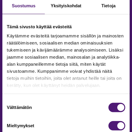
Suostumus
Yksityiskohdat
Tietoja
Tämä sivusto käyttää evästeitä
Käytämme evästeitä tarjoamamme sisällön ja mainosten
räätälöimiseen, sosiaalisen median ominaisuuksien
tukemiseen ja kävijämäärämme analysoimiseen. Lisäksi
jaamme sosiaalisen median, mainosalan ja analytiikka-
alan kumppaneillemme tietoja siitä, miten käytät
sivustoamme. Kumppanimme voivat yhdistää näitä
tietoja muihin tietoihin, joita olet antanut heille tai joita on
MAJOITUS
kerätty, kun olet käyttänyt heidän palvelujaan.
Tiedustelut & Varaukset
Puh:
020 755 9975
Suostumuksen
Email:
majoitus@sappee.fi
Välttämätön
valinta
Palvelemme arkisin 9–16
Mieltymykset
Online varaukset