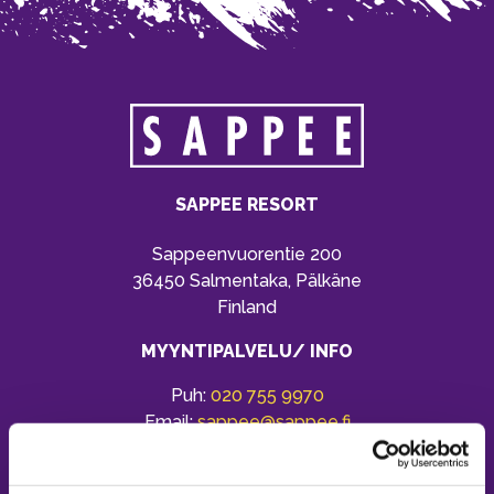
SAPPEE RESORT
Sappeenvuorentie 200
36450 Salmentaka, Pälkäne
Finland
MYYNTIPALVELU/ INFO
Puh:
020 755 9970
Email:
sappee@sappee.fi