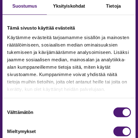
Suostumus
Yksityiskohdat
Tietoja
Tämä sivusto käyttää evästeitä
Käytämme evästeitä tarjoamamme sisällön ja mainosten
räätälöimiseen, sosiaalisen median ominaisuuksien
tukemiseen ja kävijämäärämme analysoimiseen. Lisäksi
jaamme sosiaalisen median, mainosalan ja analytiikka-
alan kumppaneillemme tietoja siitä, miten käytät
sivustoamme. Kumppanimme voivat yhdistää näitä
tietoja muihin tietoihin, joita olet antanut heille tai joita on
MAJOITUS
kerätty, kun olet käyttänyt heidän palvelujaan.
Tiedustelut & Varaukset
Puh:
020 755 9975
Suostumuksen
Email:
majoitus@sappee.fi
Välttämätön
valinta
Palvelemme arkisin 9–16
Mieltymykset
Online varaukset