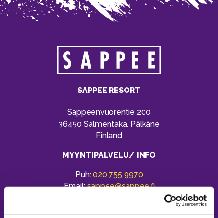
SAPPEE RESORT
Sappeenvuorentie 200
36450 Salmentaka, Pälkäne
Finland
MYYNTIPALVELU/ INFO
Puh:
020 755 9970
Email:
sappee@sappee.fi