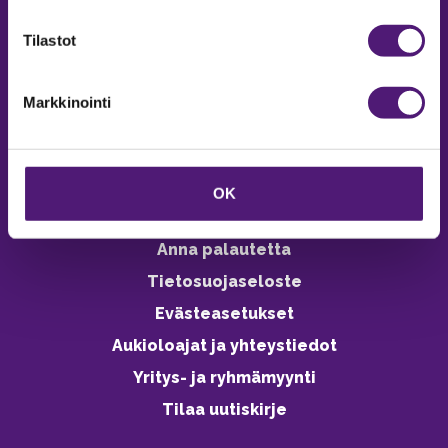
verkkokaupasta 24h
Tilastot
Markkinointi
Vastuullisuus
Ympäristöohjelma
OK
Avoimet työpaikat
Anna palautetta
Tietosuojaseloste
Evästeasetukset
Aukioloajat ja yhteystiedot
Yritys- ja ryhmämyynti
Tilaa uutiskirje