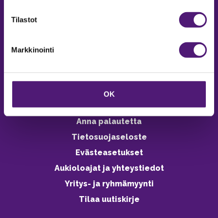
verkkokaupasta 24h
Tilastot
Markkinointi
Vastuullisuus
Ympäristöohjelma
OK
Avoimet työpaikat
Anna palautetta
Tietosuojaseloste
Evästeasetukset
Aukioloajat ja yhteystiedot
Yritys- ja ryhmämyynti
Tilaa uutiskirje