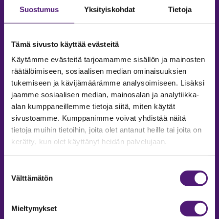
Suostumus
Yksityiskohdat
Tietoja
Tämä sivusto käyttää evästeitä
Käytämme evästeitä tarjoamamme sisällön ja mainosten
räätälöimiseen, sosiaalisen median ominaisuuksien
tukemiseen ja kävijämäärämme analysoimiseen. Lisäksi
jaamme sosiaalisen median, mainosalan ja analytiikka-
alan kumppaneillemme tietoja siitä, miten käytät
sivustoamme. Kumppanimme voivat yhdistää näitä
tietoja muihin tietoihin, joita olet antanut heille tai joita on
MAJOITUS
kerätty, kun olet käyttänyt heidän palvelujaan.
Tiedustelut & Varaukset
Puh:
020 755 9975
Suostumuksen
Email:
majoitus@sappee.fi
Välttämätön
valinta
Palvelemme arkisin 9–16
Mieltymykset
Online varaukset