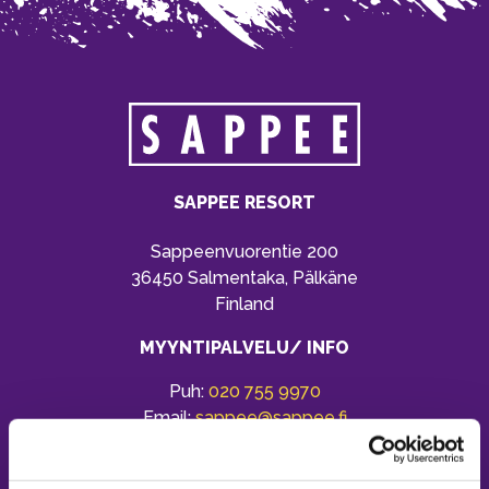
SAPPEE RESORT
Sappeenvuorentie 200
36450 Salmentaka, Pälkäne
Finland
MYYNTIPALVELU/ INFO
Puh:
020 755 9970
Email:
sappee@sappee.fi