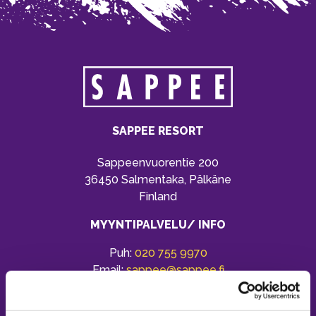
SAPPEE RESORT
Sappeenvuorentie 200
36450 Salmentaka, Pälkäne
Finland
MYYNTIPALVELU/ INFO
Puh:
020 755 9970
Email:
sappee@sappee.fi