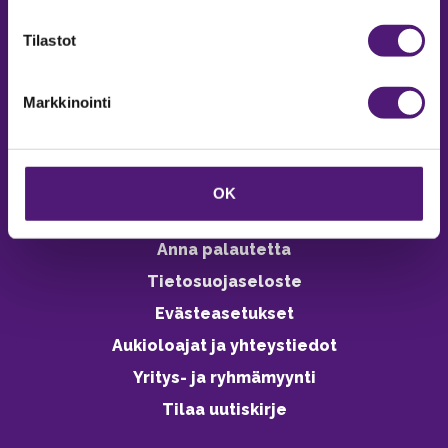
verkkokaupasta 24h
Tilastot
Markkinointi
Vastuullisuus
Ympäristöohjelma
OK
Avoimet työpaikat
Anna palautetta
Tietosuojaseloste
Evästeasetukset
Aukioloajat ja yhteystiedot
Yritys- ja ryhmämyynti
Tilaa uutiskirje