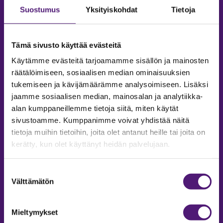
Suostumus
Yksityiskohdat
Tietoja
Tämä sivusto käyttää evästeitä
Käytämme evästeitä tarjoamamme sisällön ja mainosten
räätälöimiseen, sosiaalisen median ominaisuuksien
tukemiseen ja kävijämäärämme analysoimiseen. Lisäksi
jaamme sosiaalisen median, mainosalan ja analytiikka-
alan kumppaneillemme tietoja siitä, miten käytät
sivustoamme. Kumppanimme voivat yhdistää näitä
tietoja muihin tietoihin, joita olet antanut heille tai joita on
MAJOITUS
kerätty, kun olet käyttänyt heidän palvelujaan.
Tiedustelut & Varaukset
Puh:
020 755 9975
Suostumuksen
Email:
majoitus@sappee.fi
Välttämätön
valinta
Palvelemme arkisin 9–16
Mieltymykset
Online varaukset