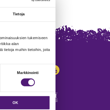
Tietoja
 ominaisuuksien tukemiseen
tiikka-alan
ietoja muihin tietoihin, joita
SEURAA MEITÄ:
Markkinointi
OK
edot