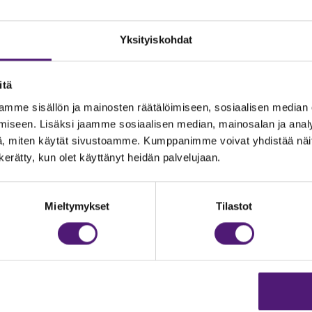
Yksityiskohdat
itä
mme sisällön ja mainosten räätälöimiseen, sosiaalisen median
iseen. Lisäksi jaamme sosiaalisen median, mainosalan ja analy
, miten käytät sivustoamme. Kumppanimme voivat yhdistää näitä t
n kerätty, kun olet käyttänyt heidän palvelujaan.
JOITUS
Vastuullisuus
Ympäristöohjelma
dustelut & Varaukset
Mieltymykset
Tilastot
h:
020 755 9975
Avoimet työpaikat
il:
majoitus@sappee.fi
Anna palautetta
velemme arkisin 9–16
Tietosuojaseloste
Evästeasetukset
ine varaukset
kkokaupasta 24h
Aukioloajat ja yhteysti