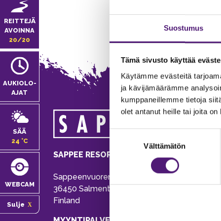
REITTEJÄ
Suostumus
AVOINNA
20/20
Tämä sivusto käyttää eväste
Käytämme evästeitä tarjoama
AUKIOLO­
ja kävijämäärämme analysoim
AJAT
kumppaneillemme tietoja siitä
olet antanut heille tai joita o
MA
SÄÄ
Suostumuksen
Tie
24 °C
Välttämätön
valinta
Pu
SAPPEE RESORT
Ema
Sappeenvuorentie 200
Pal
WEBCAM
36450 Salmentaka, Pälkäne
Onl
Finland
Sulje
ver
MYYNTIPALVELU/ INFO