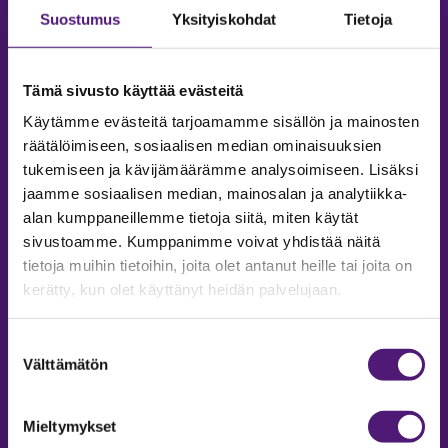
Suostumus
Yksityiskohdat
Tietoja
Tämä sivusto käyttää evästeitä
Käytämme evästeitä tarjoamamme sisällön ja mainosten
räätälöimiseen, sosiaalisen median ominaisuuksien
tukemiseen ja kävijämäärämme analysoimiseen. Lisäksi
jaamme sosiaalisen median, mainosalan ja analytiikka-
alan kumppaneillemme tietoja siitä, miten käytät
sivustoamme. Kumppanimme voivat yhdistää näitä
tietoja muihin tietoihin, joita olet antanut heille tai joita on
MAJOITUS
kerätty, kun olet käyttänyt heidän palvelujaan.
Tiedustelut & Varaukset
Puh:
020 755 9975
Suostumuksen
Email:
majoitus@sappee.fi
Välttämätön
valinta
Palvelemme arkisin 9–16
Mieltymykset
Online varaukset