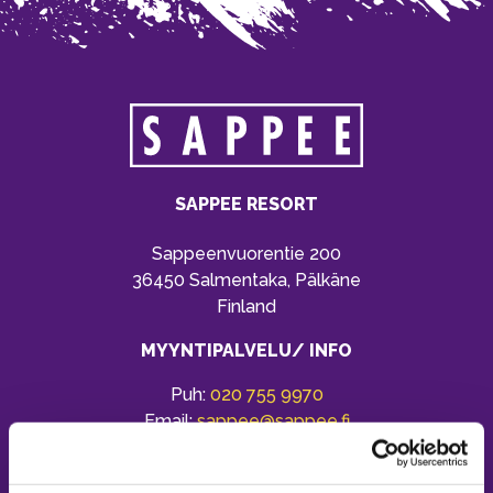
SAPPEE RESORT
Sappeenvuorentie 200
36450 Salmentaka, Pälkäne
Finland
MYYNTIPALVELU/ INFO
Puh:
020 755 9970
Email:
sappee@sappee.fi