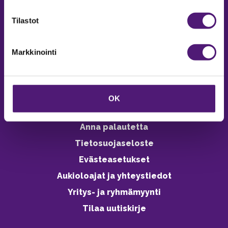
verkkokaupasta 24h
Tilastot
Markkinointi
Vastuullisuus
Ympäristöohjelma
OK
Avoimet työpaikat
Anna palautetta
Tietosuojaseloste
Evästeasetukset
Aukioloajat ja yhteystiedot
Yritys- ja ryhmämyynti
Tilaa uutiskirje