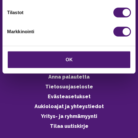
verkkokaupasta 24h
Tilastot
Markkinointi
Vastuullisuus
Ympäristöohjelma
OK
Avoimet työpaikat
Anna palautetta
Tietosuojaseloste
Evästeasetukset
Aukioloajat ja yhteystiedot
Yritys- ja ryhmämyynti
Tilaa uutiskirje