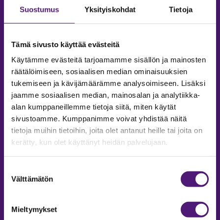
Suostumus
Yksityiskohdat
Tietoja
Tämä sivusto käyttää evästeitä
Käytämme evästeitä tarjoamamme sisällön ja mainosten
räätälöimiseen, sosiaalisen median ominaisuuksien
tukemiseen ja kävijämäärämme analysoimiseen. Lisäksi
jaamme sosiaalisen median, mainosalan ja analytiikka-
alan kumppaneillemme tietoja siitä, miten käytät
sivustoamme. Kumppanimme voivat yhdistää näitä
tietoja muihin tietoihin, joita olet antanut heille tai joita on
MAJOITUS
kerätty, kun olet käyttänyt heidän palvelujaan.
Tiedustelut & Varaukset
Puh:
020 755 9975
Suostumuksen
Email:
majoitus@sappee.fi
Välttämätön
valinta
Palvelemme arkisin 9–16
Mieltymykset
Online varaukset