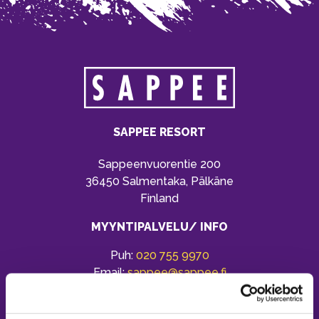
SAPPEE RESORT
Sappeenvuorentie 200
36450 Salmentaka, Pälkäne
Finland
MYYNTIPALVELU/ INFO
Puh:
020 755 9970
Email:
sappee@sappee.fi