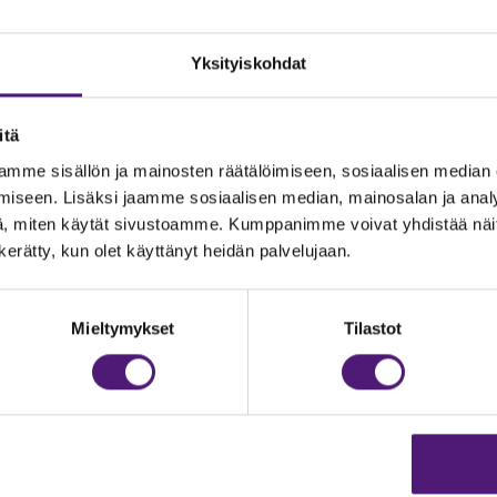
Yksityiskohdat
itä
mme sisällön ja mainosten räätälöimiseen, sosiaalisen median
iseen. Lisäksi jaamme sosiaalisen median, mainosalan ja analy
, miten käytät sivustoamme. Kumppanimme voivat yhdistää näitä t
n kerätty, kun olet käyttänyt heidän palvelujaan.
JOITUS
Vastuullisuus
Ympäristöohjelma
dustelut & Varaukset
Mieltymykset
Tilastot
h:
020 755 9975
Avoimet työpaikat
il:
majoitus@sappee.fi
Anna palautetta
velemme arkisin 9–16
Tietosuojaseloste
Evästeasetukset
ine varaukset
kkokaupasta 24h
Aukioloajat ja yhteysti