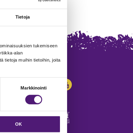
Tietoja
 ominaisuuksien tukemiseen
tiikka-alan
ietoja muihin tietoihin, joita
SEURAA MEITÄ:
Markkinointi
OK
edot