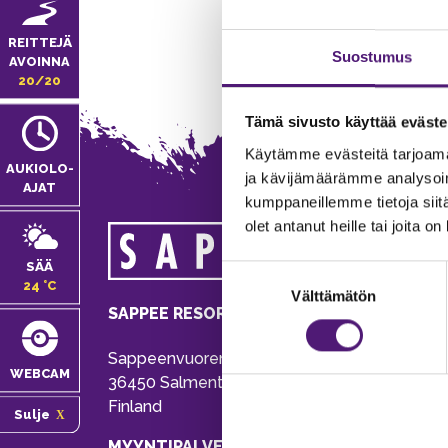
REITTEJÄ
Suostumus
AVOINNA
20/20
Tämä sivusto käyttää eväste
Käytämme evästeitä tarjoama
AUKIOLO­
ja kävijämäärämme analysoim
AJAT
kumppaneillemme tietoja siitä
olet antanut heille tai joita o
MA
SÄÄ
Suostumuksen
Tie
24 °C
Välttämätön
valinta
Pu
SAPPEE RESORT
Ema
Sappeenvuorentie 200
Pal
WEBCAM
36450 Salmentaka, Pälkäne
Onl
Finland
Sulje
ver
MYYNTIPALVELU/ INFO