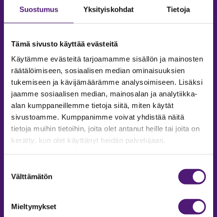
Suostumus
Yksityiskohdat
Tietoja
Tämä sivusto käyttää evästeitä
Käytämme evästeitä tarjoamamme sisällön ja mainosten
räätälöimiseen, sosiaalisen median ominaisuuksien
tukemiseen ja kävijämäärämme analysoimiseen. Lisäksi
jaamme sosiaalisen median, mainosalan ja analytiikka-
alan kumppaneillemme tietoja siitä, miten käytät
sivustoamme. Kumppanimme voivat yhdistää näitä
tietoja muihin tietoihin, joita olet antanut heille tai joita on
MAJOITUS
kerätty, kun olet käyttänyt heidän palvelujaan.
Tiedustelut & Varaukset
Puh:
020 755 9975
Suostumuksen
Email:
majoitus@sappee.fi
Välttämätön
valinta
Palvelemme arkisin 9–16
Mieltymykset
Online varaukset