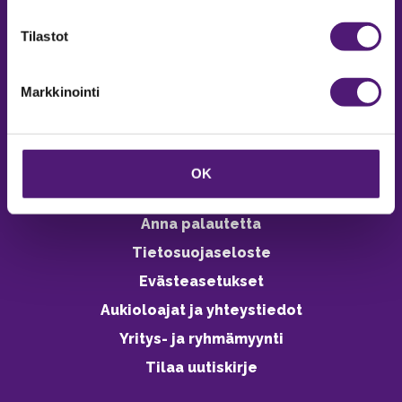
verkkokaupasta 24h
Tilastot
Markkinointi
Vastuullisuus
Ympäristöohjelma
OK
Avoimet työpaikat
Anna palautetta
Tietosuojaseloste
Evästeasetukset
Aukioloajat ja yhteystiedot
Yritys- ja ryhmämyynti
Tilaa uutiskirje