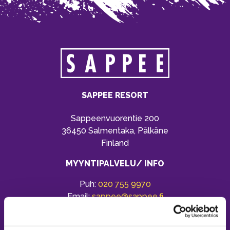
SAPPEE RESORT
Sappeenvuorentie 200
36450 Salmentaka, Pälkäne
Finland
MYYNTIPALVELU/ INFO
Puh:
020 755 9970
Email:
sappee@sappee.fi