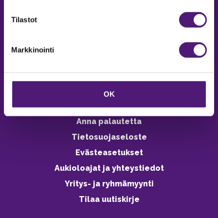
verkkokaupasta 24h
Tilastot
Markkinointi
Vastuullisuus
Ympäristöohjelma
OK
Avoimet työpaikat
Anna palautetta
Tietosuojaseloste
Evästeasetukset
Aukioloajat ja yhteystiedot
Yritys- ja ryhmämyynti
Tilaa uutiskirje