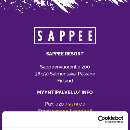
SAPPEE RESORT
Sappeenvuorentie 200
36450 Salmentaka, Pälkäne
Finland
MYYNTIPALVELU/ INFO
Puh:
020 755 9970
Email:
sappee@sappee.fi