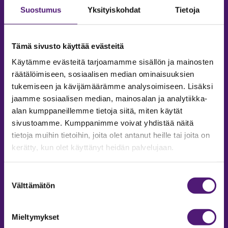
Suostumus
Yksityiskohdat
Tietoja
Tämä sivusto käyttää evästeitä
Käytämme evästeitä tarjoamamme sisällön ja mainosten
räätälöimiseen, sosiaalisen median ominaisuuksien
tukemiseen ja kävijämäärämme analysoimiseen. Lisäksi
jaamme sosiaalisen median, mainosalan ja analytiikka-
alan kumppaneillemme tietoja siitä, miten käytät
sivustoamme. Kumppanimme voivat yhdistää näitä
tietoja muihin tietoihin, joita olet antanut heille tai joita on
MAJOITUS
kerätty, kun olet käyttänyt heidän palvelujaan.
Tiedustelut & Varaukset
Puh:
020 755 9975
Suostumuksen
Email:
majoitus@sappee.fi
Välttämätön
valinta
Palvelemme arkisin 9–16
Mieltymykset
Online varaukset