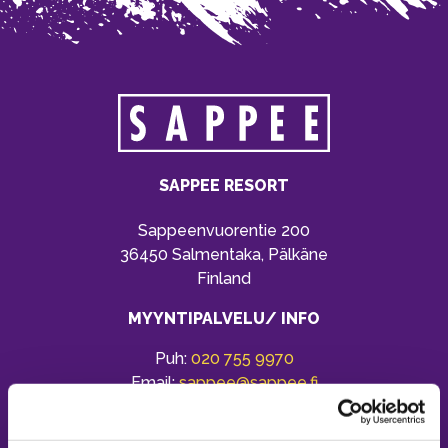
SAPPEE RESORT
Sappeenvuorentie 200
36450 Salmentaka, Pälkäne
Finland
MYYNTIPALVELU/ INFO
Puh:
020 755 9970
Email:
sappee@sappee.fi