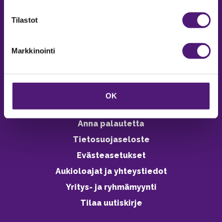
verkkokaupasta 24h
Tilastot
Markkinointi
Vastuullisuus
Ympäristöohjelma
OK
Avoimet työpaikat
Anna palautetta
Tietosuojaseloste
Evästeasetukset
Aukioloajat ja yhteystiedot
Yritys- ja ryhmämyynti
Tilaa uutiskirje