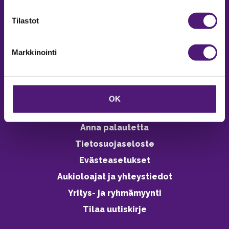
verkkokaupasta 24h
Tilastot
Markkinointi
Vastuullisuus
Ympäristöohjelma
OK
Avoimet työpaikat
Anna palautetta
Tietosuojaseloste
Evästeasetukset
Aukioloajat ja yhteystiedot
Yritys- ja ryhmämyynti
Tilaa uutiskirje