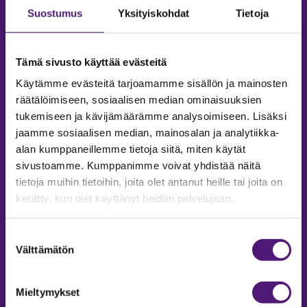
Suostumus
Yksityiskohdat
Tietoja
Tämä sivusto käyttää evästeitä
Käytämme evästeitä tarjoamamme sisällön ja mainosten
räätälöimiseen, sosiaalisen median ominaisuuksien
tukemiseen ja kävijämäärämme analysoimiseen. Lisäksi
jaamme sosiaalisen median, mainosalan ja analytiikka-
alan kumppaneillemme tietoja siitä, miten käytät
sivustoamme. Kumppanimme voivat yhdistää näitä
tietoja muihin tietoihin, joita olet antanut heille tai joita on
MAJOITUS
kerätty, kun olet käyttänyt heidän palvelujaan.
Tiedustelut & Varaukset
Puh:
020 755 9975
Suostumuksen
Email:
majoitus@sappee.fi
Välttämätön
valinta
Palvelemme arkisin 9–16
Mieltymykset
Online varaukset