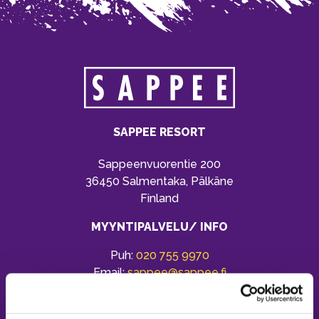
SAPPEE RESORT
Sappeenvuorentie 200
36450 Salmentaka, Pälkäne
Finland
MYYNTIPALVELU/ INFO
Puh:
020 755 9970
Email:
sappee@sappee.fi