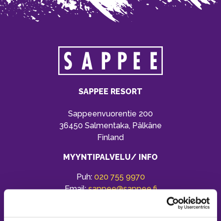
SAPPEE RESORT
Sappeenvuorentie 200
36450 Salmentaka, Pälkäne
Finland
MYYNTIPALVELU/ INFO
Puh:
020 755 9970
Email:
sappee@sappee.fi