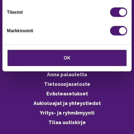
verkkokaupasta 24h
Tilastot
Markkinointi
Vastuullisuus
Ympäristöohjelma
OK
Avoimet työpaikat
Anna palautetta
Tietosuojaseloste
Evästeasetukset
Aukioloajat ja yhteystiedot
Yritys- ja ryhmämyynti
Tilaa uutiskirje