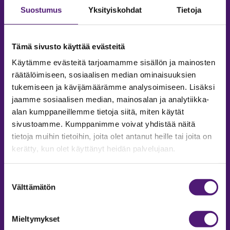
Suostumus
Yksityiskohdat
Tietoja
Tämä sivusto käyttää evästeitä
Käytämme evästeitä tarjoamamme sisällön ja mainosten
räätälöimiseen, sosiaalisen median ominaisuuksien
tukemiseen ja kävijämäärämme analysoimiseen. Lisäksi
jaamme sosiaalisen median, mainosalan ja analytiikka-
alan kumppaneillemme tietoja siitä, miten käytät
sivustoamme. Kumppanimme voivat yhdistää näitä
tietoja muihin tietoihin, joita olet antanut heille tai joita on
MAJOITUS
kerätty, kun olet käyttänyt heidän palvelujaan.
Tiedustelut & Varaukset
Puh:
020 755 9975
Suostumuksen
Email:
majoitus@sappee.fi
Välttämätön
valinta
Palvelemme arkisin 9–16
Mieltymykset
Online varaukset