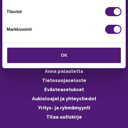
verkkokaupasta 24h
Tilastot
Markkinointi
Vastuullisuus
Ympäristöohjelma
OK
Avoimet työpaikat
Anna palautetta
Tietosuojaseloste
Evästeasetukset
Aukioloajat ja yhteystiedot
Yritys- ja ryhmämyynti
Tilaa uutiskirje