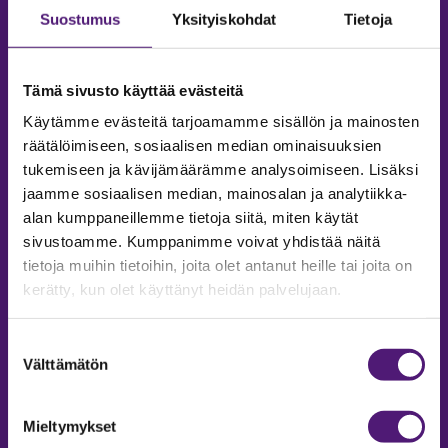
Suostumus
Yksityiskohdat
Tietoja
Tämä sivusto käyttää evästeitä
Käytämme evästeitä tarjoamamme sisällön ja mainosten
räätälöimiseen, sosiaalisen median ominaisuuksien
tukemiseen ja kävijämäärämme analysoimiseen. Lisäksi
jaamme sosiaalisen median, mainosalan ja analytiikka-
alan kumppaneillemme tietoja siitä, miten käytät
sivustoamme. Kumppanimme voivat yhdistää näitä
tietoja muihin tietoihin, joita olet antanut heille tai joita on
MAJOITUS
kerätty, kun olet käyttänyt heidän palvelujaan.
Tiedustelut & Varaukset
Puh:
020 755 9975
Suostumuksen
Email:
majoitus@sappee.fi
Välttämätön
valinta
Palvelemme arkisin 9–16
Mieltymykset
Online varaukset