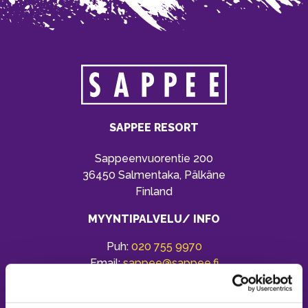
SAPPEE RESORT
Sappeenvuorentie 200
36450 Salmentaka, Pälkäne
Finland
MYYNTIPALVELU/ INFO
Puh:
020 755 9970
Email:
sappee@sappee.fi