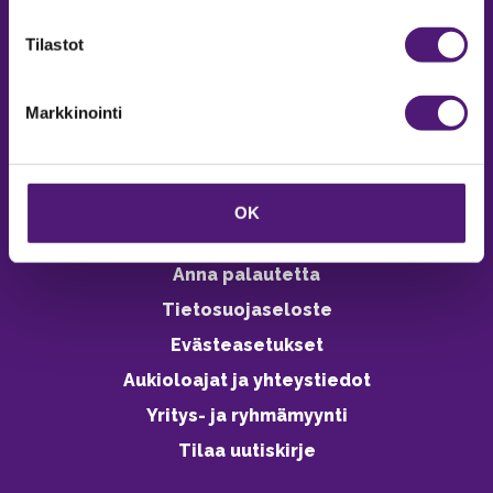
verkkokaupasta 24h
Tilastot
Markkinointi
Vastuullisuus
Ympäristöohjelma
OK
Avoimet työpaikat
Anna palautetta
Tietosuojaseloste
Evästeasetukset
Aukioloajat ja yhteystiedot
Yritys- ja ryhmämyynti
Tilaa uutiskirje