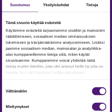
Suostumus
Yksityiskohdat
Tietoja
Tämä sivusto käyttää evästeitä
Käytämme evästeitä tarjoamamme sisällön ja mainosten
räätälöimiseen, sosiaalisen median ominaisuuksien
tukemiseen ja kävijämäärämme analysoimiseen. Lisäksi
jaamme sosiaalisen median, mainosalan ja analytiikka-
alan kumppaneillemme tietoja siitä, miten käytät
sivustoamme. Kumppanimme voivat yhdistää näitä
tietoja muihin tietoihin, joita olet antanut heille tai joita on
MAJOITUS
kerätty, kun olet käyttänyt heidän palvelujaan.
Tiedustelut & Varaukset
Puh:
020 755 9975
Suostumuksen
Email:
majoitus@sappee.fi
Välttämätön
valinta
Palvelemme arkisin 9–16
Mieltymykset
Online varaukset