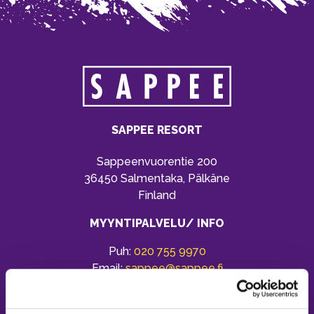
SAPPEE RESORT
Sappeenvuorentie 200
36450 Salmentaka, Pälkäne
Finland
MYYNTIPALVELU/ INFO
Puh:
020 755 9970
Email:
sappee@sappee.fi