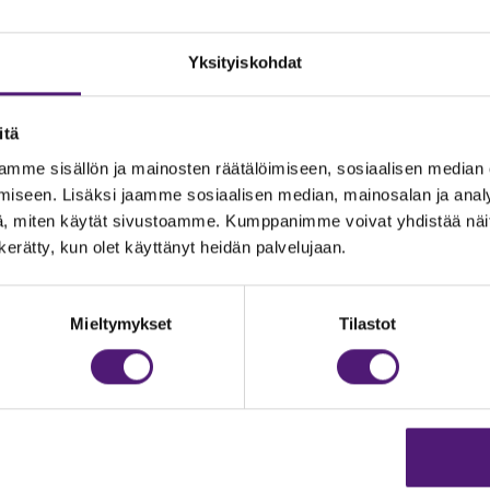
Yksityiskohdat
itä
mme sisällön ja mainosten räätälöimiseen, sosiaalisen median
iseen. Lisäksi jaamme sosiaalisen median, mainosalan ja analy
, miten käytät sivustoamme. Kumppanimme voivat yhdistää näitä t
n kerätty, kun olet käyttänyt heidän palvelujaan.
JOITUS
Vastuullisuus
Ympäristöohjelma
dustelut & Varaukset
Mieltymykset
Tilastot
h:
020 755 9975
Avoimet työpaikat
il:
majoitus@sappee.fi
Anna palautetta
velemme arkisin 9–16
Tietosuojaseloste
Evästeasetukset
ine varaukset
kkokaupasta 24h
Aukioloajat ja yhteysti