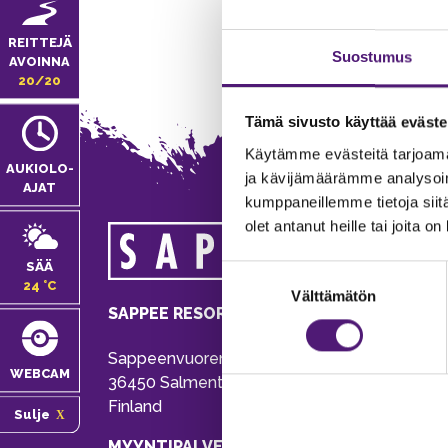
REITTEJÄ
Suostumus
AVOINNA
20/20
Tämä sivusto käyttää eväste
Käytämme evästeitä tarjoama
AUKIOLO­
ja kävijämäärämme analysoim
AJAT
kumppaneillemme tietoja siitä
olet antanut heille tai joita o
MA
SÄÄ
Suostumuksen
Tie
24 °C
Välttämätön
valinta
Pu
SAPPEE RESORT
Ema
Sappeenvuorentie 200
Pal
WEBCAM
36450 Salmentaka, Pälkäne
Onl
Finland
Sulje
ver
MYYNTIPALVELU/ INFO