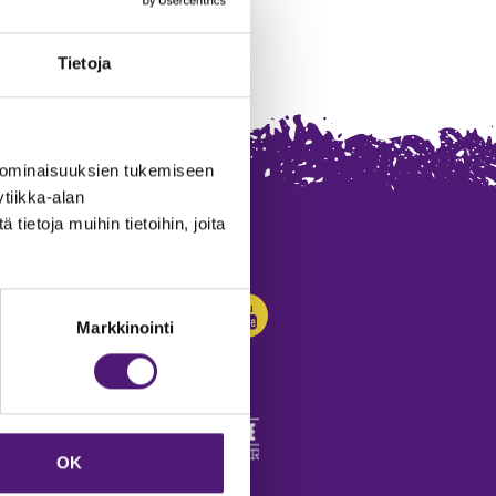
Tietoja
 ominaisuuksien tukemiseen
tiikka-alan
ietoja muihin tietoihin, joita
SEURAA MEITÄ:
Markkinointi
OK
edot