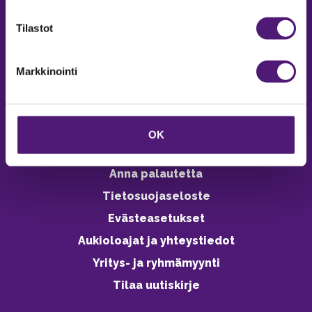
verkkokaupasta 24h
Tilastot
Markkinointi
Vastuullisuus
Ympäristöohjelma
OK
Avoimet työpaikat
Anna palautetta
Tietosuojaseloste
Evästeasetukset
Aukioloajat ja yhteystiedot
Yritys- ja ryhmämyynti
Tilaa uutiskirje