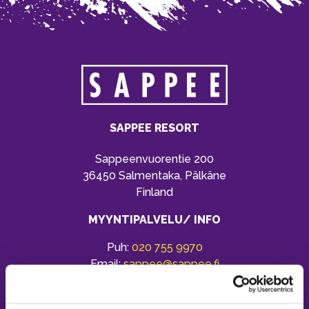
SAPPEE RESORT
Sappeenvuorentie 200
36450 Salmentaka, Pälkäne
Finland
MYYNTIPALVELU/ INFO
Puh:
020 755 9970
Email:
sappee@sappee.fi