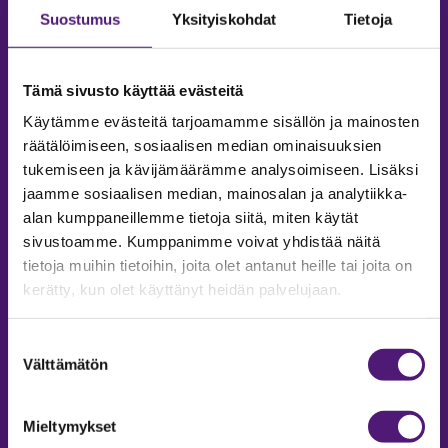
Suostumus
Yksityiskohdat
Tietoja
Tämä sivusto käyttää evästeitä
Käytämme evästeitä tarjoamamme sisällön ja mainosten
räätälöimiseen, sosiaalisen median ominaisuuksien
tukemiseen ja kävijämäärämme analysoimiseen. Lisäksi
jaamme sosiaalisen median, mainosalan ja analytiikka-
alan kumppaneillemme tietoja siitä, miten käytät
sivustoamme. Kumppanimme voivat yhdistää näitä
tietoja muihin tietoihin, joita olet antanut heille tai joita on
MAJOITUS
kerätty, kun olet käyttänyt heidän palvelujaan.
Tiedustelut & Varaukset
Puh:
020 755 9975
Suostumuksen
Email:
majoitus@sappee.fi
Välttämätön
valinta
Palvelemme arkisin 9–16
Mieltymykset
Online varaukset