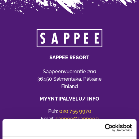
SAPPEE RESORT
Sappeenvuorentie 200
36450 Salmentaka, Pälkäne
Finland
MYYNTIPALVELU/ INFO
Puh:
020 755 9970
Email:
sappee@sappee.fi