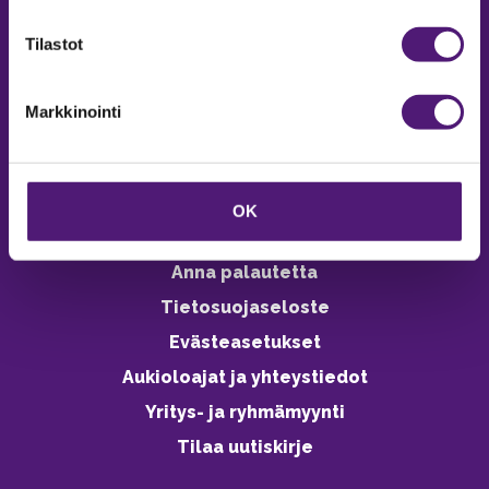
verkkokaupasta 24h
Tilastot
Markkinointi
Vastuullisuus
Ympäristöohjelma
OK
Avoimet työpaikat
Anna palautetta
Tietosuojaseloste
Evästeasetukset
Aukioloajat ja yhteystiedot
Yritys- ja ryhmämyynti
Tilaa uutiskirje