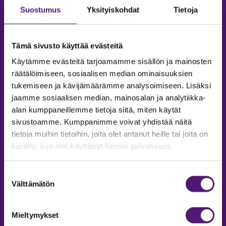
Suostumus
Yksityiskohdat
Tietoja
Tämä sivusto käyttää evästeitä
Käytämme evästeitä tarjoamamme sisällön ja mainosten
räätälöimiseen, sosiaalisen median ominaisuuksien
tukemiseen ja kävijämäärämme analysoimiseen. Lisäksi
jaamme sosiaalisen median, mainosalan ja analytiikka-
alan kumppaneillemme tietoja siitä, miten käytät
sivustoamme. Kumppanimme voivat yhdistää näitä
tietoja muihin tietoihin, joita olet antanut heille tai joita on
MAJOITUS
kerätty, kun olet käyttänyt heidän palvelujaan.
Tiedustelut & Varaukset
Puh:
020 755 9975
Suostumuksen
Email:
majoitus@sappee.fi
Välttämätön
valinta
Palvelemme arkisin 9–16
Mieltymykset
Online varaukset