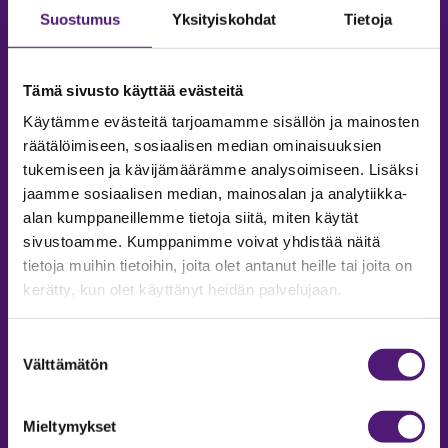
Suostumus
Yksityiskohdat
Tietoja
Tämä sivusto käyttää evästeitä
Käytämme evästeitä tarjoamamme sisällön ja mainosten
räätälöimiseen, sosiaalisen median ominaisuuksien
tukemiseen ja kävijämäärämme analysoimiseen. Lisäksi
jaamme sosiaalisen median, mainosalan ja analytiikka-
alan kumppaneillemme tietoja siitä, miten käytät
sivustoamme. Kumppanimme voivat yhdistää näitä
tietoja muihin tietoihin, joita olet antanut heille tai joita on
MAJOITUS
kerätty, kun olet käyttänyt heidän palvelujaan.
Tiedustelut & Varaukset
Puh:
020 755 9975
Suostumuksen
Email:
majoitus@sappee.fi
Välttämätön
valinta
Palvelemme arkisin 9–16
Mieltymykset
Online varaukset