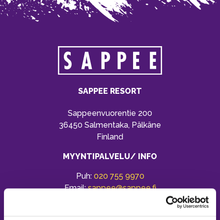
SAPPEE RESORT
Sappeenvuorentie 200
36450 Salmentaka, Pälkäne
Finland
MYYNTIPALVELU/ INFO
Puh:
020 755 9970
Email:
sappee@sappee.fi