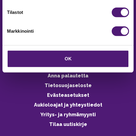
verkkokaupasta 24h
Tilastot
Markkinointi
Vastuullisuus
Ympäristöohjelma
OK
Avoimet työpaikat
Anna palautetta
Tietosuojaseloste
Evästeasetukset
Aukioloajat ja yhteystiedot
Yritys- ja ryhmämyynti
Tilaa uutiskirje