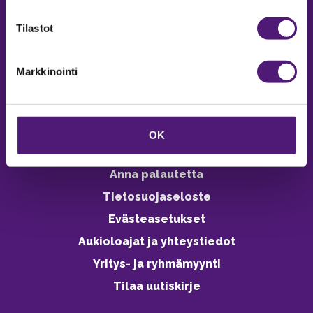
verkkokaupasta 24h
Tilastot
Markkinointi
Vastuullisuus
Ympäristöohjelma
OK
Avoimet työpaikat
Anna palautetta
Tietosuojaseloste
Evästeasetukset
Aukioloajat ja yhteystiedot
Yritys- ja ryhmämyynti
Tilaa uutiskirje