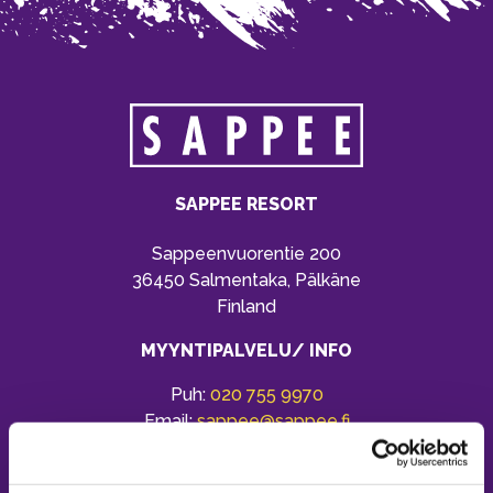
SAPPEE RESORT
Sappeenvuorentie 200
36450 Salmentaka, Pälkäne
Finland
MYYNTIPALVELU/ INFO
Puh:
020 755 9970
Email:
sappee@sappee.fi