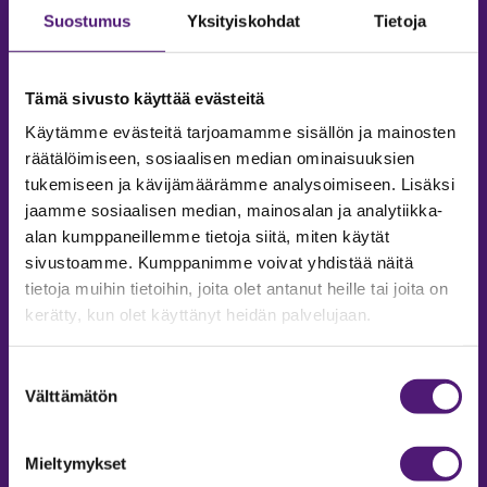
Suostumus
Yksityiskohdat
Tietoja
Tämä sivusto käyttää evästeitä
Käytämme evästeitä tarjoamamme sisällön ja mainosten
räätälöimiseen, sosiaalisen median ominaisuuksien
tukemiseen ja kävijämäärämme analysoimiseen. Lisäksi
jaamme sosiaalisen median, mainosalan ja analytiikka-
alan kumppaneillemme tietoja siitä, miten käytät
sivustoamme. Kumppanimme voivat yhdistää näitä
tietoja muihin tietoihin, joita olet antanut heille tai joita on
MAJOITUS
kerätty, kun olet käyttänyt heidän palvelujaan.
Tiedustelut & Varaukset
Puh:
020 755 9975
Suostumuksen
Email:
majoitus@sappee.fi
Välttämätön
valinta
Palvelemme arkisin 9–16
Mieltymykset
Online varaukset