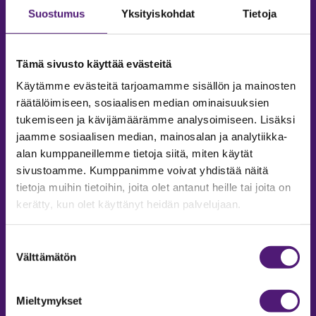
Suostumus
Yksityiskohdat
Tietoja
Tämä sivusto käyttää evästeitä
Käytämme evästeitä tarjoamamme sisällön ja mainosten
räätälöimiseen, sosiaalisen median ominaisuuksien
tukemiseen ja kävijämäärämme analysoimiseen. Lisäksi
jaamme sosiaalisen median, mainosalan ja analytiikka-
alan kumppaneillemme tietoja siitä, miten käytät
sivustoamme. Kumppanimme voivat yhdistää näitä
tietoja muihin tietoihin, joita olet antanut heille tai joita on
MAJOITUS
kerätty, kun olet käyttänyt heidän palvelujaan.
Tiedustelut & Varaukset
Puh:
020 755 9975
Suostumuksen
Email:
majoitus@sappee.fi
Välttämätön
valinta
Palvelemme arkisin 9–16
Mieltymykset
Online varaukset