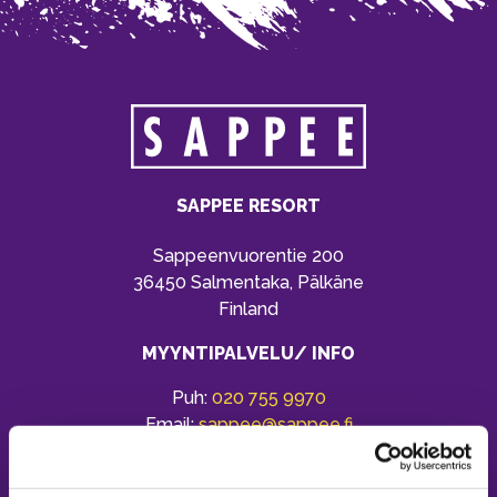
SAPPEE RESORT
Sappeenvuorentie 200
36450 Salmentaka, Pälkäne
Finland
MYYNTIPALVELU/ INFO
Puh:
020 755 9970
Email:
sappee@sappee.fi