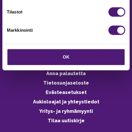
verkkokaupasta 24h
Tilastot
Markkinointi
Vastuullisuus
Ympäristöohjelma
OK
Avoimet työpaikat
Anna palautetta
Tietosuojaseloste
Evästeasetukset
Aukioloajat ja yhteystiedot
Yritys- ja ryhmämyynti
Tilaa uutiskirje