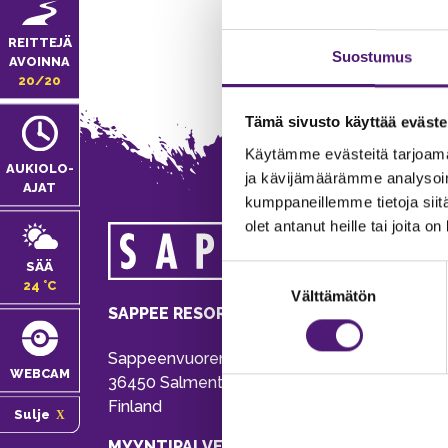
REITTEJÄ
Suostumus
AVOINNA
20/20
Tämä sivusto käyttää eväste
Käytämme evästeitä tarjoama
AUKIOLO­
ja kävijämäärämme analysoim
AJAT
kumppaneillemme tietoja siitä
olet antanut heille tai joita o
MA
SÄÄ
Suostumuksen
Tie
24 °C
Välttämätön
valinta
Pu
SAPPEE RESORT
Ema
Sappeenvuorentie 200
Pal
WEBCAM
36450 Salmentaka, Pälkäne
Onl
Finland
Sulje
ver
MYYNTIPALVELU/ INFO