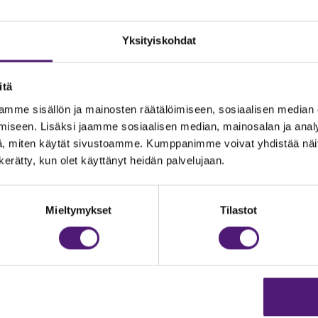
Yksityiskohdat
itä
mme sisällön ja mainosten räätälöimiseen, sosiaalisen median
iseen. Lisäksi jaamme sosiaalisen median, mainosalan ja analy
, miten käytät sivustoamme. Kumppanimme voivat yhdistää näitä t
n kerätty, kun olet käyttänyt heidän palvelujaan.
JOITUS
Vastuullisuus
Ympäristöohjelma
dustelut & Varaukset
Mieltymykset
Tilastot
h:
020 755 9975
Avoimet työpaikat
il:
majoitus@sappee.fi
Anna palautetta
velemme arkisin 9–16
Tietosuojaseloste
Evästeasetukset
ine varaukset
kkokaupasta 24h
Aukioloajat ja yhteysti