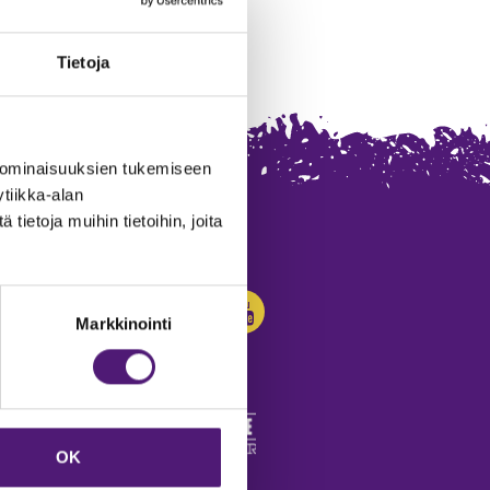
Tietoja
 ominaisuuksien tukemiseen
tiikka-alan
ietoja muihin tietoihin, joita
SEURAA MEITÄ:
Markkinointi
OK
edot