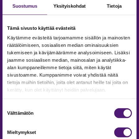
Suostumus
Yksityiskohdat
Tietoja
Tämä sivusto käyttää evästeitä
Käytämme evästeitä tarjoamamme sisällön ja mainosten
räätälöimiseen, sosiaalisen median ominaisuuksien
tukemiseen ja kävijämäärämme analysoimiseen. Lisäksi
jaamme sosiaalisen median, mainosalan ja analytiikka-
alan kumppaneillemme tietoja siitä, miten käytät
sivustoamme. Kumppanimme voivat yhdistää näitä
tietoja muihin tietoihin, joita olet antanut heille tai joita on
MAJOITUS
kerätty, kun olet käyttänyt heidän palvelujaan.
Tiedustelut & Varaukset
Puh:
020 755 9975
Suostumuksen
Email:
majoitus@sappee.fi
Välttämätön
valinta
Palvelemme arkisin 9–16
Mieltymykset
Online varaukset