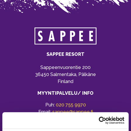
SAPPEE RESORT
Sappeenvuorentie 200
36450 Salmentaka, Pälkäne
Finland
MYYNTIPALVELU/ INFO
Puh:
020 755 9970
Email:
sappee@sappee.fi