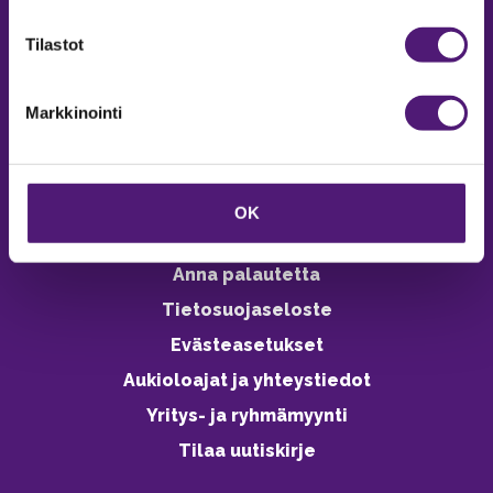
verkkokaupasta 24h
Tilastot
Markkinointi
Vastuullisuus
Ympäristöohjelma
OK
Avoimet työpaikat
Anna palautetta
Tietosuojaseloste
Evästeasetukset
Aukioloajat ja yhteystiedot
Yritys- ja ryhmämyynti
Tilaa uutiskirje