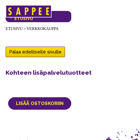
Päävalikko
VERKKOKAUPAN
ETUSIVU
ETUSIVU
>
VERKKOKAUPPA
Palaa edelliselle sivulle
Kohteen lisäpalvelutuotteet