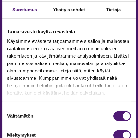
Suostumus
Yksityiskohdat
Tietoja
Tämä sivusto käyttää evästeitä
Käytämme evästeitä tarjoamamme sisällön ja mainosten
räätälöimiseen, sosiaalisen median ominaisuuksien
tukemiseen ja kävijämäärämme analysoimiseen. Lisäksi
jaamme sosiaalisen median, mainosalan ja analytiikka-
alan kumppaneillemme tietoja siitä, miten käytät
sivustoamme. Kumppanimme voivat yhdistää näitä
tietoja muihin tietoihin, joita olet antanut heille tai joita on
MAJOITUS
kerätty, kun olet käyttänyt heidän palvelujaan.
Tiedustelut & Varaukset
Suostumuksen
Puh:
020 755 9975
Välttämätön
valinta
Email:
majoitus@sappee.fi
Palvelemme arkisin 9–16
Mieltymykset