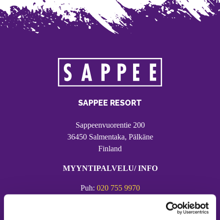
SAPPEE RESORT
Sappeenvuorentie 200
36450 Salmentaka, Pälkäne
Finland
MYYNTIPALVELU/ INFO
Puh:
020 755 9970
Email:
sappee@sappee.fi