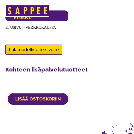
Päävalikko
VERKKOKAUPAN
ETUSIVU
ETUSIVU
>
VERKKOKAUPPA
Palaa edelliselle sivulle
Kohteen lisäpalvelutuotteet