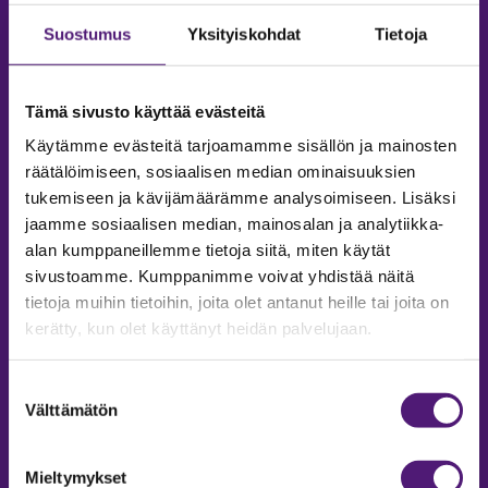
Suostumus
Yksityiskohdat
Tietoja
Tämä sivusto käyttää evästeitä
Käytämme evästeitä tarjoamamme sisällön ja mainosten
räätälöimiseen, sosiaalisen median ominaisuuksien
tukemiseen ja kävijämäärämme analysoimiseen. Lisäksi
jaamme sosiaalisen median, mainosalan ja analytiikka-
alan kumppaneillemme tietoja siitä, miten käytät
sivustoamme. Kumppanimme voivat yhdistää näitä
tietoja muihin tietoihin, joita olet antanut heille tai joita on
MAJOITUS
kerätty, kun olet käyttänyt heidän palvelujaan.
Tiedustelut & Varaukset
Suostumuksen
Puh:
020 755 9975
Välttämätön
valinta
Email:
majoitus@sappee.fi
Palvelemme arkisin 9–16
Mieltymykset