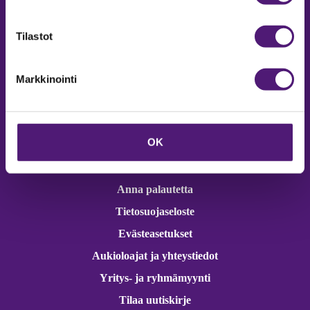
Online varaukset
verkkokaupasta 24h
Tilastot
Markkinointi
Vastuullisuus
OK
Ympäristöohjelma
Avoimet työpaikat
Anna palautetta
Tietosuojaseloste
Evästeasetukset
Aukioloajat ja yhteystiedot
Yritys- ja ryhmämyynti
Tilaa uutiskirje