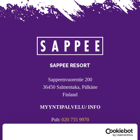
SAPPEE RESORT
Sappeenvuorentie 200
36450 Salmentaka, Pälkäne
Finland
MYYNTIPALVELU/ INFO
Puh:
020 755 9970
Email:
sappee@sappee.fi