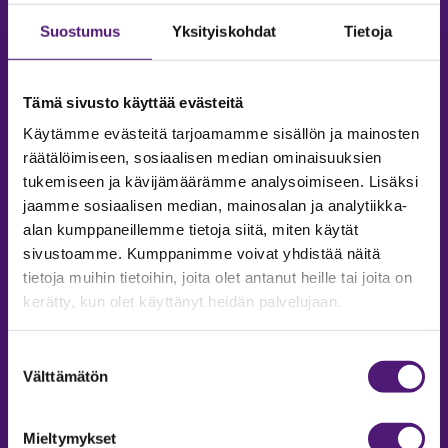
Suostumus
Yksityiskohdat
Tietoja
Tämä sivusto käyttää evästeitä
Käytämme evästeitä tarjoamamme sisällön ja mainosten
räätälöimiseen, sosiaalisen median ominaisuuksien
tukemiseen ja kävijämäärämme analysoimiseen. Lisäksi
jaamme sosiaalisen median, mainosalan ja analytiikka-
alan kumppaneillemme tietoja siitä, miten käytät
sivustoamme. Kumppanimme voivat yhdistää näitä
tietoja muihin tietoihin, joita olet antanut heille tai joita on
MAJOITUS
kerätty, kun olet käyttänyt heidän palvelujaan.
Tiedustelut & Varaukset
Suostumuksen
Puh:
020 755 9975
Välttämätön
valinta
Email:
majoitus@sappee.fi
Palvelemme arkisin 9–16
Mieltymykset