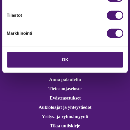
Online varaukset
verkkokaupasta 24h
Tilastot
Markkinointi
Vastuullisuus
OK
Ympäristöohjelma
Avoimet työpaikat
Anna palautetta
Tietosuojaseloste
Evästeasetukset
Aukioloajat ja yhteystiedot
Yritys- ja ryhmämyynti
Tilaa uutiskirje