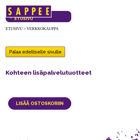
Päävalikko
VERKKOKAUPAN
ETUSIVU
ETUSIVU
>
VERKKOKAUPPA
Palaa edelliselle sivulle
Kohteen lisäpalvelutuotteet