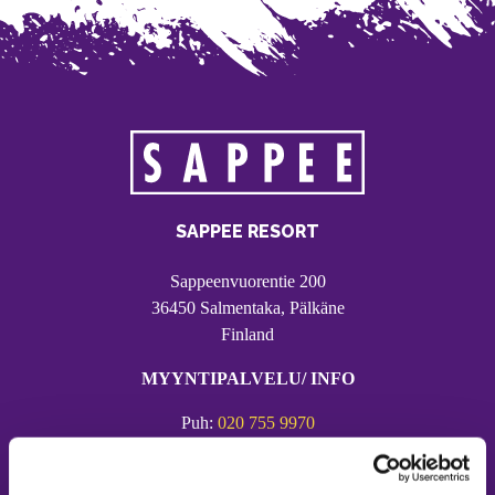
SAPPEE RESORT
Sappeenvuorentie 200
36450 Salmentaka, Pälkäne
Finland
MYYNTIPALVELU/ INFO
Puh:
020 755 9970
Email:
sappee@sappee.fi