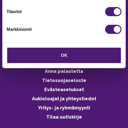
verkkokaupasta 24h
Tilastot
Markkinointi
Vastuullisuus
Ympäristöohjelma
OK
Avoimet työpaikat
Anna palautetta
Tietosuojaseloste
Evästeasetukset
Aukioloajat ja yhteystiedot
Yritys- ja ryhmämyynti
Tilaa uutiskirje