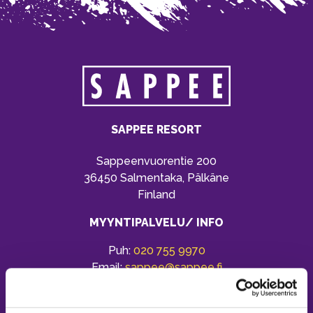
SAPPEE RESORT
Sappeenvuorentie 200
36450 Salmentaka, Pälkäne
Finland
MYYNTIPALVELU/ INFO
Puh:
020 755 9970
Email:
sappee@sappee.fi