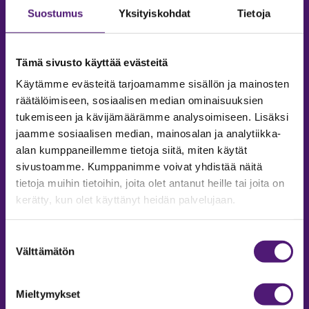
Suostumus
Yksityiskohdat
Tietoja
Tämä sivusto käyttää evästeitä
Käytämme evästeitä tarjoamamme sisällön ja mainosten
räätälöimiseen, sosiaalisen median ominaisuuksien
tukemiseen ja kävijämäärämme analysoimiseen. Lisäksi
jaamme sosiaalisen median, mainosalan ja analytiikka-
alan kumppaneillemme tietoja siitä, miten käytät
sivustoamme. Kumppanimme voivat yhdistää näitä
tietoja muihin tietoihin, joita olet antanut heille tai joita on
MAJOITUS
kerätty, kun olet käyttänyt heidän palvelujaan.
Tiedustelut & Varaukset
Puh:
020 755 9975
Suostumuksen
Email:
majoitus@sappee.fi
Välttämätön
valinta
Palvelemme arkisin 9–16
Mieltymykset
Online varaukset