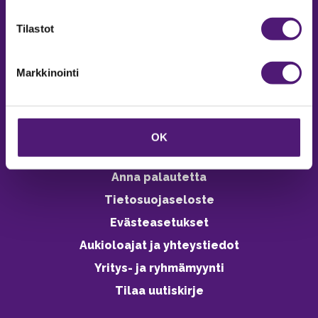
verkkokaupasta 24h
Tilastot
Markkinointi
Vastuullisuus
Ympäristöohjelma
OK
Avoimet työpaikat
Anna palautetta
Tietosuojaseloste
Evästeasetukset
Aukioloajat ja yhteystiedot
Yritys- ja ryhmämyynti
Tilaa uutiskirje