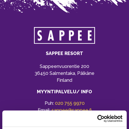
SAPPEE RESORT
Sappeenvuorentie 200
36450 Salmentaka, Pälkäne
Finland
MYYNTIPALVELU/ INFO
Puh:
020 755 9970
Email:
sappee@sappee.fi