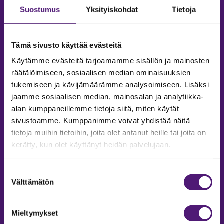
Suostumus
Yksityiskohdat
Tietoja
Tämä sivusto käyttää evästeitä
Käytämme evästeitä tarjoamamme sisällön ja mainosten
räätälöimiseen, sosiaalisen median ominaisuuksien
tukemiseen ja kävijämäärämme analysoimiseen. Lisäksi
jaamme sosiaalisen median, mainosalan ja analytiikka-
alan kumppaneillemme tietoja siitä, miten käytät
sivustoamme. Kumppanimme voivat yhdistää näitä
tietoja muihin tietoihin, joita olet antanut heille tai joita on
MAJOITUS
kerätty, kun olet käyttänyt heidän palvelujaan.
Tiedustelut & Varaukset
Puh:
020 755 9975
Suostumuksen
Email:
majoitus@sappee.fi
Välttämätön
valinta
Palvelemme arkisin 9–16
Mieltymykset
Online varaukset