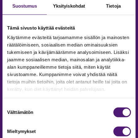
Suostumus
Yksityiskohdat
Tietoja
Tämä sivusto käyttää evästeitä
Käytämme evästeitä tarjoamamme sisällön ja mainosten
räätälöimiseen, sosiaalisen median ominaisuuksien
tukemiseen ja kävijämäärämme analysoimiseen. Lisäksi
jaamme sosiaalisen median, mainosalan ja analytiikka-
alan kumppaneillemme tietoja siitä, miten käytät
sivustoamme. Kumppanimme voivat yhdistää näitä
tietoja muihin tietoihin, joita olet antanut heille tai joita on
MAJOITUS
kerätty, kun olet käyttänyt heidän palvelujaan.
Tiedustelut & Varaukset
Puh:
020 755 9975
Suostumuksen
Email:
majoitus@sappee.fi
Välttämätön
valinta
Palvelemme arkisin 9–16
Mieltymykset
Online varaukset