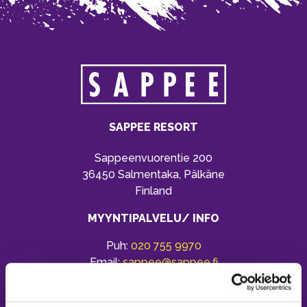
SAPPEE RESORT
Sappeenvuorentie 200
36450 Salmentaka, Pälkäne
Finland
MYYNTIPALVELU/ INFO
Puh:
020 755 9970
Email:
sappee@sappee.fi