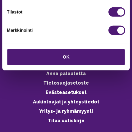
verkkokaupasta 24h
Tilastot
Markkinointi
Vastuullisuus
Ympäristöohjelma
OK
Avoimet työpaikat
Anna palautetta
Tietosuojaseloste
Evästeasetukset
Aukioloajat ja yhteystiedot
Yritys- ja ryhmämyynti
Tilaa uutiskirje