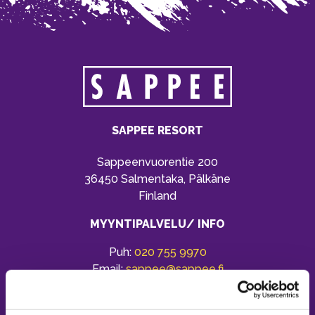
SAPPEE RESORT
Sappeenvuorentie 200
36450 Salmentaka, Pälkäne
Finland
MYYNTIPALVELU/ INFO
Puh:
020 755 9970
Email:
sappee@sappee.fi