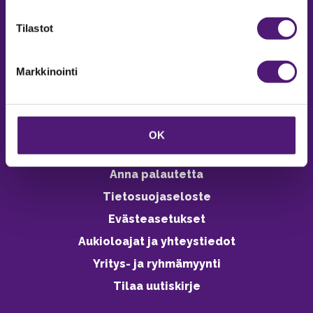
verkkokaupasta 24h
Tilastot
Markkinointi
Vastuullisuus
Ympäristöohjelma
OK
Avoimet työpaikat
Anna palautetta
Tietosuojaseloste
Evästeasetukset
Aukioloajat ja yhteystiedot
Yritys- ja ryhmämyynti
Tilaa uutiskirje