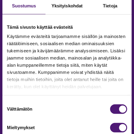
Suostumus
Yksityiskohdat
Tietoja
Tämä sivusto käyttää evästeitä
Käytämme evästeitä tarjoamamme sisällön ja mainosten
räätälöimiseen, sosiaalisen median ominaisuuksien
tukemiseen ja kävijämäärämme analysoimiseen. Lisäksi
jaamme sosiaalisen median, mainosalan ja analytiikka-
alan kumppaneillemme tietoja siitä, miten käytät
sivustoamme. Kumppanimme voivat yhdistää näitä
tietoja muihin tietoihin, joita olet antanut heille tai joita on
MAJOITUS
kerätty, kun olet käyttänyt heidän palvelujaan.
Tiedustelut & Varaukset
Puh:
020 755 9975
Suostumuksen
Email:
majoitus@sappee.fi
Välttämätön
valinta
Palvelemme arkisin 9–16
Mieltymykset
Online varaukset