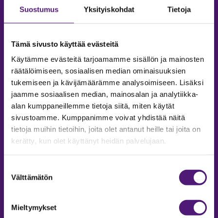
Suostumus
Yksityiskohdat
Tietoja
Tämä sivusto käyttää evästeitä
Käytämme evästeitä tarjoamamme sisällön ja mainosten
räätälöimiseen, sosiaalisen median ominaisuuksien
tukemiseen ja kävijämäärämme analysoimiseen. Lisäksi
jaamme sosiaalisen median, mainosalan ja analytiikka-
alan kumppaneillemme tietoja siitä, miten käytät
sivustoamme. Kumppanimme voivat yhdistää näitä
tietoja muihin tietoihin, joita olet antanut heille tai joita on
MAJOITUS
kerätty, kun olet käyttänyt heidän palvelujaan.
Tiedustelut & Varaukset
Puh:
020 755 9975
Suostumuksen
Email:
majoitus@sappee.fi
Välttämätön
valinta
Palvelemme arkisin 9–16
Mieltymykset
Online varaukset