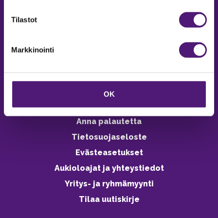
verkkokaupasta 24h
Tilastot
Markkinointi
Vastuullisuus
Ympäristöohjelma
OK
Avoimet työpaikat
Anna palautetta
Tietosuojaseloste
Evästeasetukset
Aukioloajat ja yhteystiedot
Yritys- ja ryhmämyynti
Tilaa uutiskirje