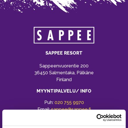
SAPPEE RESORT
Sappeenvuorentie 200
36450 Salmentaka, Pälkäne
Finland
MYYNTIPALVELU/ INFO
Puh:
020 755 9970
Email:
sappee@sappee.fi