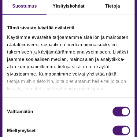
Suostumus
Yksityiskohdat
Tietoja
Tämä sivusto käyttää evästeitä
Käytämme evästeitä tarjoamamme sisällön ja mainosten
räätälöimiseen, sosiaalisen median ominaisuuksien
tukemiseen ja kävijämäärämme analysoimiseen. Lisäksi
jaamme sosiaalisen median, mainosalan ja analytiikka-
alan kumppaneillemme tietoja siitä, miten käytät
sivustoamme. Kumppanimme voivat yhdistää näitä
tietoja muihin tietoihin, joita olet antanut heille tai joita on
MAJOITUS
kerätty, kun olet käyttänyt heidän palvelujaan.
Tiedustelut & Varaukset
Puh:
020 755 9975
Suostumuksen
Email:
majoitus@sappee.fi
Välttämätön
valinta
Palvelemme arkisin 9–16
Mieltymykset
Online varaukset