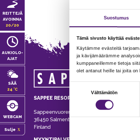
REITTEJÄ
Suostumus
AVOINNA
20/20
Tämä sivusto käyttää eväste
Käytämme evästeitä tarjoama
AUKIOLO­
ja kävijämäärämme analysoim
AJAT
kumppaneillemme tietoja siitä
olet antanut heille tai joita o
MA
SÄÄ
Suostumuksen
Tie
24 °C
Välttämätön
valinta
Pu
SAPPEE RESORT
Ema
Sappeenvuorentie 200
Pal
WEBCAM
36450 Salmentaka, Pälkäne
Onl
Finland
Sulje
ver
MYYNTIPALVELU/ INFO