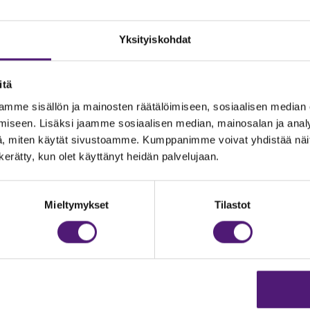
Yksityiskohdat
itä
mme sisällön ja mainosten räätälöimiseen, sosiaalisen median
iseen. Lisäksi jaamme sosiaalisen median, mainosalan ja analy
, miten käytät sivustoamme. Kumppanimme voivat yhdistää näitä t
n kerätty, kun olet käyttänyt heidän palvelujaan.
JOITUS
Vastuullisuus
Ympäristöohjelma
dustelut & Varaukset
Mieltymykset
Tilastot
h:
020 755 9975
Avoimet työpaikat
il:
majoitus@sappee.fi
Anna palautetta
velemme arkisin 9–16
Tietosuojaseloste
Evästeasetukset
ine varaukset
kkokaupasta 24h
Aukioloajat ja yhteysti