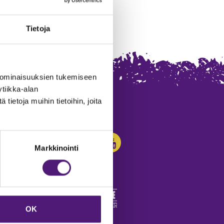
Tietoja
 ominaisuuksien tukemiseen
tiikka-alan
ietoja muihin tietoihin, joita
SEURAA MEITÄ:
Markkinointi
OK
edot