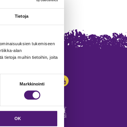
Tietoja
 ominaisuuksien tukemiseen
tiikka-alan
ietoja muihin tietoihin, joita
SEURAA MEITÄ:
Markkinointi
OK
edot