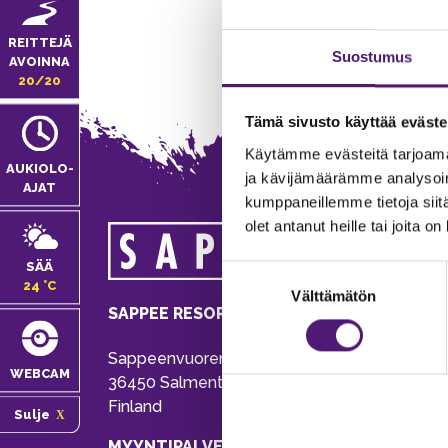
REITTEJÄ
Suostumus
AVOINNA
20/20
Tämä sivusto käyttää eväste
Käytämme evästeitä tarjoama
AUKIOLO­
ja kävijämäärämme analysoim
AJAT
kumppaneillemme tietoja siitä
olet antanut heille tai joita o
MA
SÄÄ
Suostumuksen
Tie
24 °C
Välttämätön
valinta
Pu
SAPPEE RESORT
Ema
Sappeenvuorentie 200
Pal
WEBCAM
36450 Salmentaka, Pälkäne
Onl
Finland
Sulje
ver
MYYNTIPALVELU/ INFO