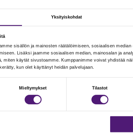
Yksityiskohdat
itä
mme sisällön ja mainosten räätälöimiseen, sosiaalisen median
iseen. Lisäksi jaamme sosiaalisen median, mainosalan ja analy
, miten käytät sivustoamme. Kumppanimme voivat yhdistää näitä t
n kerätty, kun olet käyttänyt heidän palvelujaan.
JOITUS
Vastuullisuus
Ympäristöohjelma
dustelut & Varaukset
Mieltymykset
Tilastot
h:
020 755 9975
Avoimet työpaikat
il:
majoitus@sappee.fi
Anna palautetta
velemme arkisin 9–16
Tietosuojaseloste
Evästeasetukset
ine varaukset
kkokaupasta 24h
Aukioloajat ja yhteysti