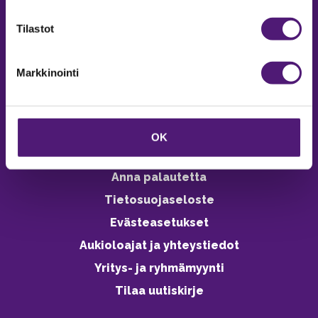
verkkokaupasta 24h
Tilastot
Markkinointi
Vastuullisuus
Ympäristöohjelma
OK
Avoimet työpaikat
Anna palautetta
Tietosuojaseloste
Evästeasetukset
Aukioloajat ja yhteystiedot
Yritys- ja ryhmämyynti
Tilaa uutiskirje