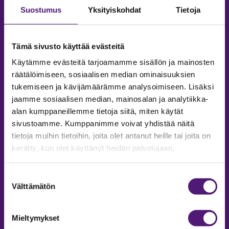
Suostumus
Yksityiskohdat
Tietoja
Tämä sivusto käyttää evästeitä
Käytämme evästeitä tarjoamamme sisällön ja mainosten
räätälöimiseen, sosiaalisen median ominaisuuksien
tukemiseen ja kävijämäärämme analysoimiseen. Lisäksi
jaamme sosiaalisen median, mainosalan ja analytiikka-
alan kumppaneillemme tietoja siitä, miten käytät
sivustoamme. Kumppanimme voivat yhdistää näitä
tietoja muihin tietoihin, joita olet antanut heille tai joita on
MAJOITUS
kerätty, kun olet käyttänyt heidän palvelujaan.
Tiedustelut & Varaukset
Puh:
020 755 9975
Suostumuksen
Email:
majoitus@sappee.fi
Välttämätön
valinta
Palvelemme arkisin 9–16
Mieltymykset
Online varaukset