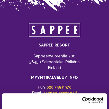
SAPPEE RESORT
Sappeenvuorentie 200
36450 Salmentaka, Pälkäne
Finland
MYYNTIPALVELU/ INFO
Puh:
020 755 9970
Email:
sappee@sappee.fi