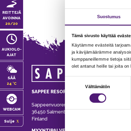
REITTEJÄ
Suostumus
AVOINNA
20/20
Tämä sivusto käyttää eväste
Käytämme evästeitä tarjoama
AUKIOLO­
ja kävijämäärämme analysoim
AJAT
kumppaneillemme tietoja siitä
olet antanut heille tai joita o
MA
SÄÄ
Suostumuksen
Tie
24 °C
Välttämätön
valinta
Pu
SAPPEE RESORT
Ema
Sappeenvuorentie 200
Pal
WEBCAM
36450 Salmentaka, Pälkäne
Onl
Finland
Sulje
ver
MYYNTIPALVELU/ INFO