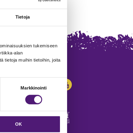
Tietoja
 ominaisuuksien tukemiseen
tiikka-alan
ietoja muihin tietoihin, joita
SEURAA MEITÄ:
Markkinointi
OK
edot