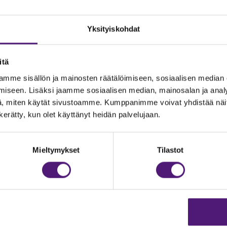
Yksityiskohdat
itä
mme sisällön ja mainosten räätälöimiseen, sosiaalisen median
iseen. Lisäksi jaamme sosiaalisen median, mainosalan ja analy
, miten käytät sivustoamme. Kumppanimme voivat yhdistää näitä t
n kerätty, kun olet käyttänyt heidän palvelujaan.
JOITUS
Vastuullisuus
Ympäristöohjelma
dustelut & Varaukset
Mieltymykset
Tilastot
h:
020 755 9975
Avoimet työpaikat
il:
majoitus@sappee.fi
Anna palautetta
velemme arkisin 9–16
Tietosuojaseloste
Evästeasetukset
ine varaukset
kkokaupasta 24h
Aukioloajat ja yhteysti