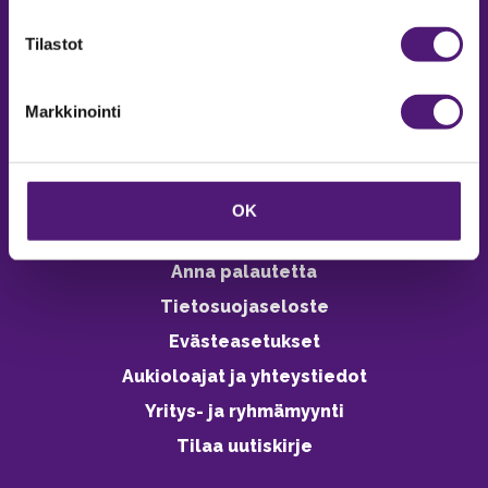
verkkokaupasta 24h
Tilastot
Markkinointi
Vastuullisuus
Ympäristöohjelma
OK
Avoimet työpaikat
Anna palautetta
Tietosuojaseloste
Evästeasetukset
Aukioloajat ja yhteystiedot
Yritys- ja ryhmämyynti
Tilaa uutiskirje