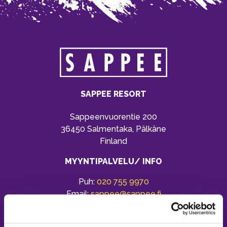
SAPPEE RESORT
Sappeenvuorentie 200
36450 Salmentaka, Pälkäne
Finland
MYYNTIPALVELU/ INFO
Puh:
020 755 9970
Email:
sappee@sappee.fi