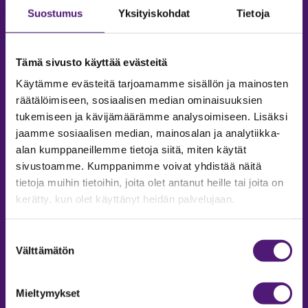
Suostumus
Yksityiskohdat
Tietoja
Tämä sivusto käyttää evästeitä
Käytämme evästeitä tarjoamamme sisällön ja mainosten
räätälöimiseen, sosiaalisen median ominaisuuksien
tukemiseen ja kävijämäärämme analysoimiseen. Lisäksi
jaamme sosiaalisen median, mainosalan ja analytiikka-
alan kumppaneillemme tietoja siitä, miten käytät
sivustoamme. Kumppanimme voivat yhdistää näitä
tietoja muihin tietoihin, joita olet antanut heille tai joita on
MAJOITUS
kerätty, kun olet käyttänyt heidän palvelujaan.
Tiedustelut & Varaukset
Puh:
020 755 9975
Suostumuksen
Email:
majoitus@sappee.fi
Välttämätön
valinta
Palvelemme arkisin 9–16
Mieltymykset
Online varaukset