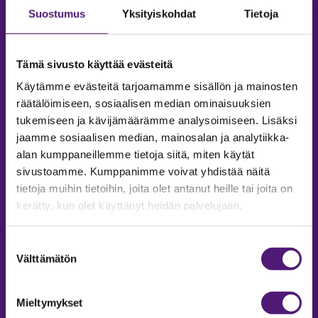
Suostumus
Yksityiskohdat
Tietoja
Tämä sivusto käyttää evästeitä
Käytämme evästeitä tarjoamamme sisällön ja mainosten
räätälöimiseen, sosiaalisen median ominaisuuksien
tukemiseen ja kävijämäärämme analysoimiseen. Lisäksi
jaamme sosiaalisen median, mainosalan ja analytiikka-
alan kumppaneillemme tietoja siitä, miten käytät
sivustoamme. Kumppanimme voivat yhdistää näitä
tietoja muihin tietoihin, joita olet antanut heille tai joita on
MAJOITUS
kerätty, kun olet käyttänyt heidän palvelujaan.
Tiedustelut & Varaukset
Puh:
020 755 9975
Suostumuksen
Email:
majoitus@sappee.fi
Välttämätön
valinta
Palvelemme arkisin 9–16
Mieltymykset
Online varaukset