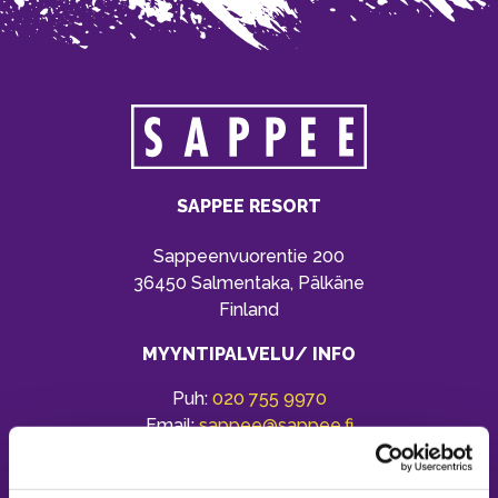
SAPPEE RESORT
Sappeenvuorentie 200
36450 Salmentaka, Pälkäne
Finland
MYYNTIPALVELU/ INFO
Puh:
020 755 9970
Email:
sappee@sappee.fi