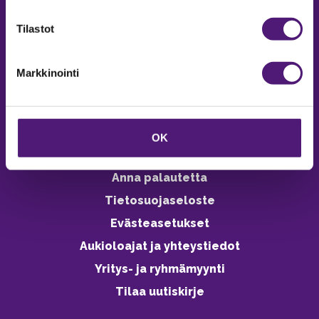
verkkokaupasta 24h
Tilastot
Markkinointi
Vastuullisuus
Ympäristöohjelma
OK
Avoimet työpaikat
Anna palautetta
Tietosuojaseloste
Evästeasetukset
Aukioloajat ja yhteystiedot
Yritys- ja ryhmämyynti
Tilaa uutiskirje