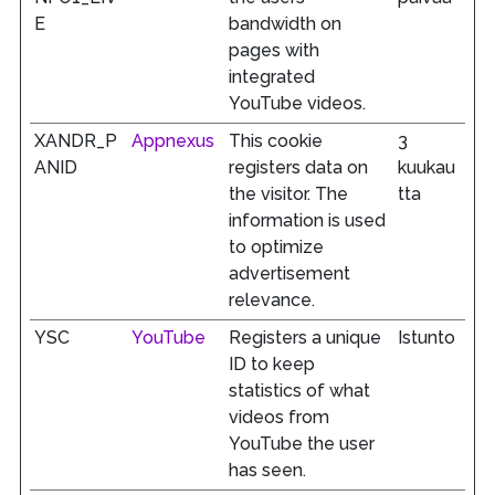
E
bandwidth on
pages with
integrated
YouTube videos.
XANDR_P
Appnexus
This cookie
3
ANID
registers data on
kuukau
the visitor. The
tta
information is used
to optimize
advertisement
relevance.
YSC
YouTube
Registers a unique
Istunto
ID to keep
statistics of what
videos from
YouTube the user
has seen.