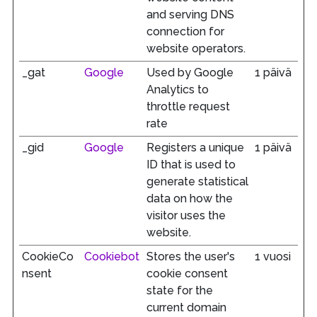
and serving DNS
connection for
website operators.
_gat
Google
Used by Google
1 päivä
Analytics to
throttle request
rate
_gid
Google
Registers a unique
1 päivä
ID that is used to
generate statistical
data on how the
visitor uses the
website.
CookieCo
Cookiebot
Stores the user's
1 vuosi
nsent
cookie consent
state for the
current domain