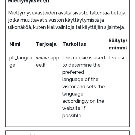
Mieltymykset (1)
Mieltymysevästeiden avulla sivusto tallentaa tietoja,
jotka muuttavat sivuston käyttäytymistä ja
ulkonäköä, kuten kielivalintoja tai käyttäjän sijainteja.
Säilytykse
Nimi
Tarjoaja
Tarkoitus
enimmäisk
pll_langua
www.sapp
This cookie is used
1 vuosi
ge
ee.fi
to determine the
preferred
language of the
visitor and sets the
language
accordingly on the
website, if
possible.