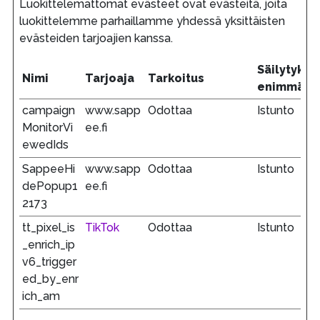
Luokittelemattomat evästeet ovat evästeitä, joita
luokittelemme parhaillamme yhdessä yksittäisten
evästeiden tarjoajien kanssa.
Säilytykse
Nimi
Tarjoaja
Tarkoitus
enimmäisk
campaign
www.sapp
Odottaa
Istunto
MonitorVi
ee.fi
ewedIds
SappeeHi
www.sapp
Odottaa
Istunto
dePopup1
ee.fi
2173
tt_pixel_is
TikTok
Odottaa
Istunto
_enrich_ip
v6_trigger
ed_by_enr
ich_am