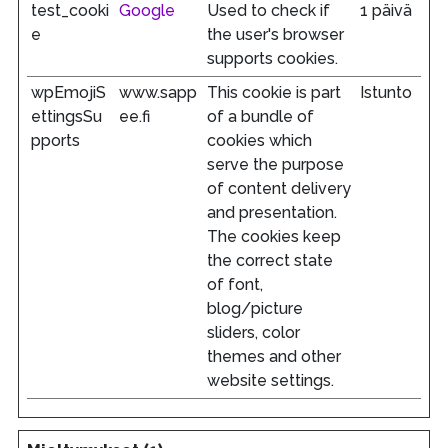
test_cooki
Google
Used to check if
1 päivä
e
the user's browser
supports cookies.
wpEmojiS
www.sapp
This cookie is part
Istunto
ettingsSu
ee.fi
of a bundle of
pports
cookies which
serve the purpose
of content delivery
and presentation.
The cookies keep
the correct state
of font,
blog/picture
sliders, color
themes and other
website settings.