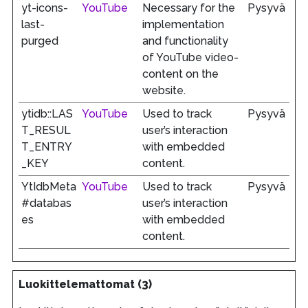
yt-icons-
YouTube
Necessary for the
Pysyvä
last-
implementation
purged
and functionality
of YouTube video-
content on the
website.
ytidb::LAS
YouTube
Used to track
Pysyvä
T_RESUL
user’s interaction
T_ENTRY
with embedded
_KEY
content.
YtIdbMeta
YouTube
Used to track
Pysyvä
#databas
user’s interaction
es
with embedded
content.
Luokittelemattomat (3)