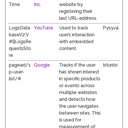
Time
Inc.
website by
registering their
last URL-address.
LogsData
YouTube
Used to track
Pysyvä
baseV2:V
user’s interaction
#||LogsRe
with embedded
questsSto
content.
re
pagead/1
Google
Tracks if the user
Istunto
p-user-
has shown interest
list/#
in specific products
or events across
multiple websites
and detects how
the user navigates
between sites. This
is used for
measurement of