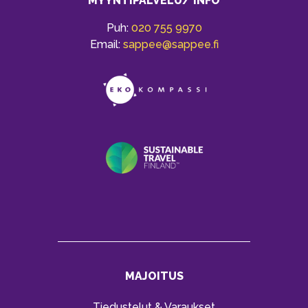
MYYNTIPALVELU/ INFO
Puh:
020 755 9970
Email:
sappee@sappee.fi
MAJOITUS
Tiedustelut & Varaukset