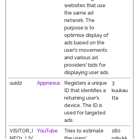
websites that use
the same ad
network. The
purpose is to
optimise display of
ads based on the
user's movements
and various ad
providers' bids for
displaying user ads.
uuid2
Appnexus
Registers a unique
3
ID that identifies a
kuukau
returning user's
tta
device. The ID is
used for targeted
ads.
VISITOR_I
YouTube
Tries to estimate
180
NFO1_LIV
the users'
päivää