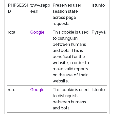
PHPSESSI
www.sapp
Preserves user
Istunto
D
ee.fi
session state
across page
requests.
rc::a
Google
This cookie is used
Pysyvä
to distinguish
between humans
and bots. This is
beneficial for the
website, in order to
make valid reports
on the use of their
website.
rc::c
Google
This cookie is used
Istunto
to distinguish
between humans
and bots.