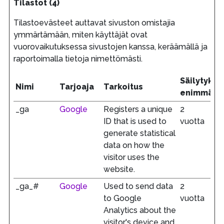
Tilastot (4)
Tilastoevästeet auttavat sivuston omistajia
ymmärtämään, miten käyttäjät ovat
vuorovaikutuksessa sivustojen kanssa, keräämällä ja
raportoimalla tietoja nimettömästi.
Säilytykse
Nimi
Tarjoaja
Tarkoitus
enimmäisk
_ga
Google
Registers a unique
2
ID that is used to
vuotta
generate statistical
data on how the
visitor uses the
website.
_ga_#
Google
Used to send data
2
to Google
vuotta
Analytics about the
visitor's device and