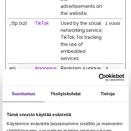
advertisements on
the website.
_ttp [x2]
TikTok
Used by the social
1 vuosi
networking service,
TikTok, for tracking
the use of
embedded
services.
anj
Appnexus
Registers a unique
3
ID that identifies a
kuukau
returning user's
tta
device. The ID is
Suostumus
Yksityiskohdat
Tietoja
used for targeted
ads.
C
Adform
Used to check if
1
Tämä sivusto käyttää evästeitä
the user's browser
kuukau
Käytämme evästeitä tarjoamamme sisällön ja mainosten
supports cookies.
si
räätälöimiseen, sosiaalisen median ominaisuuksien