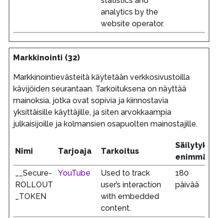
statistics and
analytics by the
website operator.
Markkinointi (32)
Markkinointievästeitä käytetään verkkosivustoilla
kävijöiden seurantaan. Tarkoituksena on näyttää
mainoksia, jotka ovat sopivia ja kiinnostavia
yksittäisille käyttäjille, ja siten arvokkaampia
julkaisijoille ja kolmansien osapuolten mainostajille.
Säilytykse
Nimi
Tarjoaja
Tarkoitus
enimmäisk
__Secure-
YouTube
Used to track
180
ROLLOUT
user’s interaction
päivää
_TOKEN
with embedded
content.