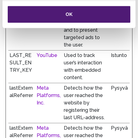
advertiser's ads
with the purpose
OK
of measuring the
efficacy of an ad
and to present
targeted ads to
the user.
LAST_RE
YouTube
Used to track
Istunto
SULT_EN
user’s interaction
TRY_KEY
with embedded
content.
lastExtern
Meta
Detects how the
Pysyvä
alReferrer
Platforms,
user reached the
Inc.
website by
registering their
last URL-address.
lastExtern
Meta
Detects how the
Pysyvä
alReferrer
Platforms,
user reached the