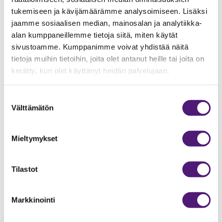
ccm/conv
Google
Odottaa
Istunto
tukemiseen ja kävijämäärämme analysoimiseen. Lisäksi
ersion/95
jaamme sosiaalisen median, mainosalan ja analytiikka-
8035759/
alan kumppaneillemme tietoja siitä, miten käytät
sivustoamme. Kumppanimme voivat yhdistää näitä
elfsight_vi
Elfsight
Determines which
1 päivä
tietoja muihin tietoihin, joita olet antanut heille tai joita on
ewed_rec
products the user
kerätty, kun olet käyttänyt heidän palvelujaan.
ently
has viewed,
allowing the
Suostumuksen
website to
Välttämätön
valinta
promote related
products.
Mieltymykset
IDE
Google
Used by Google
400
DoubleClick to
päivää
register and report
Tilastot
the website user's
actions after
viewing or clicking
Markkinointi
one of the