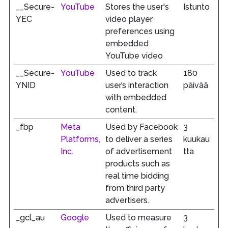
__Secure-
YouTube
Stores the user's
Istunto
YEC
video player
preferences using
embedded
YouTube video
__Secure-
YouTube
Used to track
180
YNID
user’s interaction
päivää
with embedded
content.
_fbp
Meta
Used by Facebook
3
Platforms,
to deliver a series
kuukau
Inc.
of advertisement
tta
products such as
real time bidding
from third party
advertisers.
_gcl_au
Google
Used to measure
3