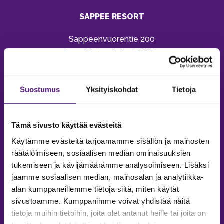
SAPPEE RESORT
Sappeenvuorentie 200
36450 Salmentaka, Pälkäne
Finland
MYYNTIPALVELU/ INFO
Suostumus
Yksityiskohdat
Tietoja
Puh:
020 755 9970
Email:
sappee@sappee.fi
Tämä sivusto käyttää evästeitä
Käytämme evästeitä tarjoamamme sisällön ja mainosten
räätälöimiseen, sosiaalisen median ominaisuuksien
tukemiseen ja kävijämäärämme analysoimiseen. Lisäksi
jaamme sosiaalisen median, mainosalan ja analytiikka-
alan kumppaneillemme tietoja siitä, miten käytät
sivustoamme. Kumppanimme voivat yhdistää näitä
tietoja muihin tietoihin, joita olet antanut heille tai joita on