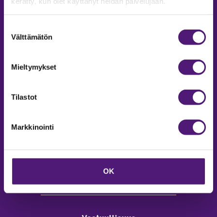
kerätty, kun olet käyttänyt heidän palvelujaan.
Suostumuksen
Välttämätön
valinta
MAJOITUS
Mieltymykset
Tiedustelut & Varaukset
Puh:
020 755 9975
Tilastot
Email:
majoitus@sappee.fi
Palvelemme arkisin 9–16
Markkinointi
Online varaukset
verkkokaupasta 24h
OK