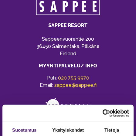
SAPPEE RESORT
Sappeenvuorentie 200
36450 Salmentaka, Pälkäne
Finland
MYYNTIPALVELU/ INFO
Puh:
020 755 9970
Email:
sappee@sappee.fi
Suostumus
Yksityiskohdat
Tietoja