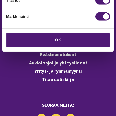
Tilastot
Vastuullisuus
Markkinointi
Ympäristöohjelma
Avoimet työpaikat
Anna palautetta
OK
Tietosuojaseloste
Evästeasetukset
Aukioloajat ja yhteystiedot
Yritys- ja ryhmämyynti
Tilaa uutiskirje
SEURAA MEITÄ: