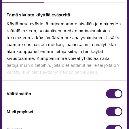
Tämä sivusto käyttää evästeitä
Käytämme evästeitä tarjoamamme sisällön ja mainosten
räätälöimiseen, sosiaalisen median ominaisuuksien
tukemiseen ja kävijämäärämme analysoimiseen. Lisäksi
jaamme sosiaalisen median, mainosalan ja analytiikka-
MAJOITUS
alan kumppaneillemme tietoja siitä, miten käytät
sivustoamme. Kumppanimme voivat yhdistää näitä
Tiedustelut & Varaukset
tietoja muihin tietoihin, joita olet antanut heille tai joita on
Puh:
020 755 9975
kerätty, kun olet käyttänyt heidän palvelujaan.
Email:
majoitus@sappee.fi
Palvelemme arkisin 9–16
Suostumuksen
Välttämätön
valinta
Online varaukset
verkkokaupasta 24h
Mieltymykset