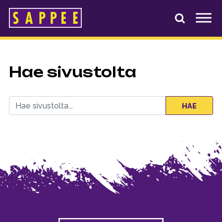
Päävalikko
Hae sivustolta
Haku