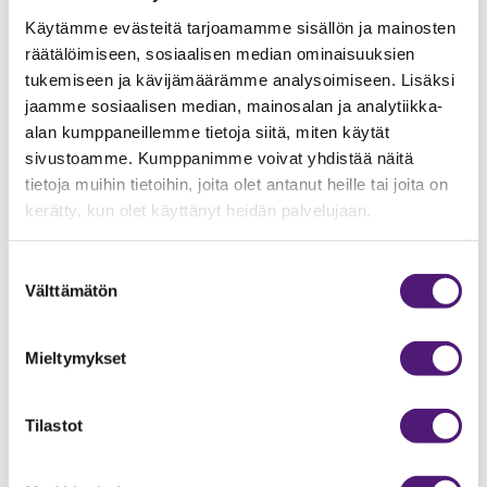
Käytämme evästeitä tarjoamamme sisällön ja mainosten
Stiga- tai pulkkakisa
räätälöimiseen, sosiaalisen median ominaisuuksien
tukemiseen ja kävijämäärämme analysoimiseen. Lisäksi
jaamme sosiaalisen median, mainosalan ja analytiikka-
Sappeen Ohjelmapalvelut järjestävät hauskan
alan kumppaneillemme tietoja siitä, miten käytät
pujottelukisan Stigalla tai pulkalla Sappeen huolletussa
sivustoamme. Kumppanimme voivat yhdistää näitä
pulkkamäessä.
tietoja muihin tietoihin, joita olet antanut heille tai joita on
kerätty, kun olet käyttänyt heidän palvelujaan.
Suostumuksen
Välttämätön
valinta
Mieltymykset
Tilastot