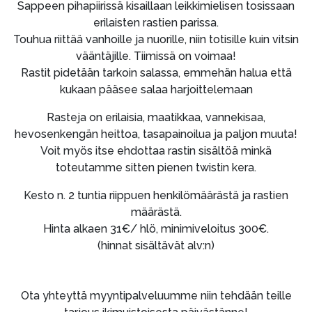
Sappeen pihapiirissä kisaillaan leikkimielisen tosissaan
erilaisten rastien parissa.
Touhua riittää vanhoille ja nuorille, niin totisille kuin vitsin
vääntäjille. Tiimissä on voimaa!
Rastit pidetään tarkoin salassa, emmehän halua että
kukaan pääsee salaa harjoittelemaan
Rasteja on erilaisia, maatikkaa, vannekisaa,
hevosenkengän heittoa, tasapainoilua ja paljon muuta!
Voit myös itse ehdottaa rastin sisältöä minkä
toteutamme sitten pienen twistin kera.
Kesto n. 2 tuntia riippuen henkilömäärästä ja rastien
määrästä.
Hinta alkaen 31€/ hlö, minimiveloitus 300€.
(hinnat sisältävät alv:n)
Ota yhteyttä myyntipalveluumme niin tehdään teille