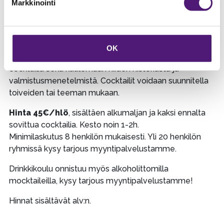
Markkinointi
UUTTA SAPPEELLA: Drinkkikoulu
Drinkkikoulussa pääsette porukalla valmistamaan
OK
baarimestarin opastuksella ennalta sovitut kaksi
cocktailia sekä kuulemaan niiden historiasta ja
valmistusmenetelmistä. Cocktailit voidaan suunnitella
toiveiden tai teeman mukaan.
Hinta 45€/hlö
, sisältäen alkumaljan ja kaksi ennalta
sovittua cocktailia. Kesto noin 1-2h.
Minimilaskutus 8 henkilön mukaisesti. Yli 20 henkilön
ryhmissä kysy tarjous myyntipalvelustamme.
Drinkkikoulu onnistuu myös alkoholittomilla
mocktaileilla, kysy tarjous myyntipalvelustamme!
Hinnat sisältävät alv:n.