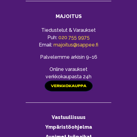
MAJOITUS
Tiedustelut & Varaukset
Puh:
020 755 9975
Email:
majoitus@sappee.fi
Palvelemme arkisin 9–16
Online varaukset
verkkokaupasta 24h
Vastuullisuus
Ympäristöohjelma
Avoimet työpaikat