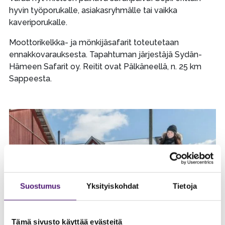
hyvin työporukalle, asiakasryhmälle tai vaikka
kaveriporukalle.
Moottorikelkka- ja mönkijäsafarit toteutetaan
ennakkovarauksesta. Tapahtuman järjestäjä Sydän-
Hämeen Safarit oy. Reitit ovat Pälkäneellä, n. 25 km
Sappeesta.
Suostumus
Yksityiskohdat
Tietoja
Tämä sivusto käyttää evästeitä