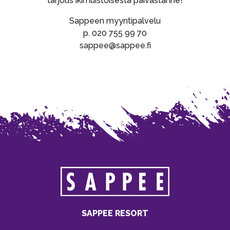
tarjous ikimuistoisesta päivästänne!
Sappeen myyntipalvelu
p. 020 755 99 70
sappee@sappee.fi
SAPPEE RESORT