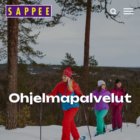
Päävalikko
Ohjelmapalvelut