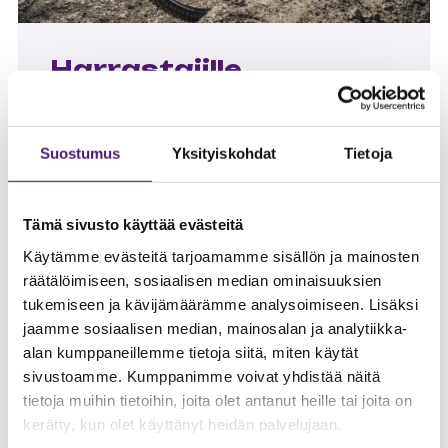
Harrastajille
Monipuoliset reitit, tekniset osuudet ja
korkeuserot tarjoavat haastetta myös
Suostumus
Yksityiskohdat
Tietoja
kokeneille kuskeille.
Tämä sivusto käyttää evästeitä
Käytämme evästeitä tarjoamamme sisällön ja mainosten
räätälöimiseen, sosiaalisen median ominaisuuksien
tukemiseen ja kävijämäärämme analysoimiseen. Lisäksi
jaamme sosiaalisen median, mainosalan ja analytiikka-
alan kumppaneillemme tietoja siitä, miten käytät
sivustoamme. Kumppanimme voivat yhdistää näitä
tietoja muihin tietoihin, joita olet antanut heille tai joita on
kerätty, kun olet käyttänyt heidän palvelujaan.