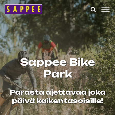
Päävalikko
Sappee Bike
Park
Parasta ajettavaa joka
päivä kaikentasoisille!