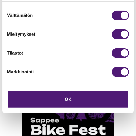
Suostumuksen
Välttämätön
valinta
Bike Park reittiesittely
Mieltymykset
LUE LISÄÄ
Tilastot
Markkinointi
OK