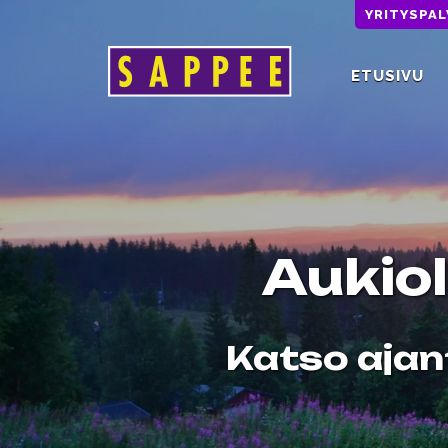
YRITYSPA
ETUSIVU
Päävalikko
Aukiol
Katso ajan