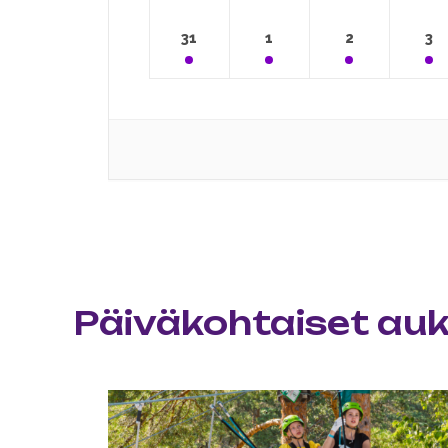
31
1
2
3
Päiväkohtaiset auki