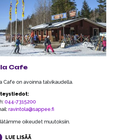
 la Cafe
la Cafe on avoinna talvikaudella.
teystiedot:
h:
044-7315200
ail:
ravintola@sappee.fi
dätämme oikeudet muutoksiin.
LUE LISÄÄ