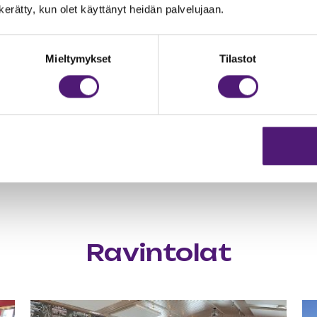
py
HIIHTOKOULUN ESITTELY
n kerätty, kun olet käyttänyt heidän palvelujaan.
Sa
pu
Mieltymykset
Tilastot
vu
Pi
Ravintolat