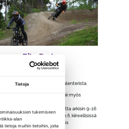
appee Bike Park
PPEE BIKE PARK
kioloajat löydät ylläolevasta kalenterista.
Tietoja
ke Parkin pyörävuokraamo toimii myös
fopisteenä asiakkaillemme.
joitusasiat myyntipalvelun kautta arkisin 9-16
 ominaisuuksien tukemiseen
i sähköpostilla sappee@sappee.fi, kiireellisissä
tiikka-alan
ioissa voit olla yhteydessä myös
ietoja muihin tietoihin, joita