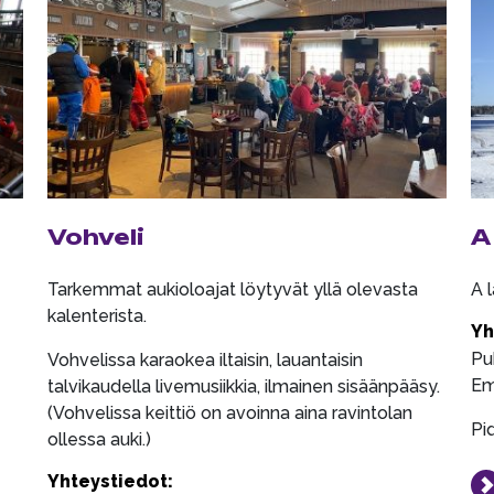
Vohveli
A
Tarkemmat aukioloajat löytyvät yllä olevasta
A 
kalenterista.
Yh
Pu
Vohvelissa karaokea iltaisin, lauantaisin
Em
talvikaudella livemusiikkia, ilmainen sisäänpääsy.
(Vohvelissa keittiö on avoinna aina ravintolan
Pi
ollessa auki.)
Yhteystiedot: