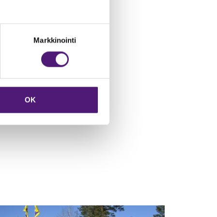
örävuokraamoon.
ppeen Pyörävuokraamo
h: 0447315201
Markkinointi
okraamo@sappee.fi
dätämme oikeudet muutoksiin.
BIKE PARKIN ESITTELY
OK