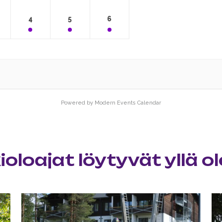
4
5
6
Powered by
Modern Events Calendar
oloajat löytyvät yllä o