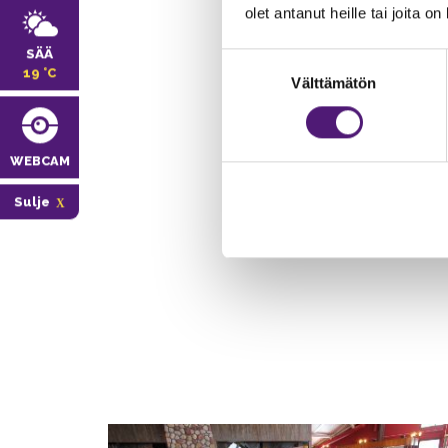
olet antanut heille tai joita o
SÄÄ
Suostumuksen
19 °C
Välttämätön
valinta
WEBCAM
Sulje