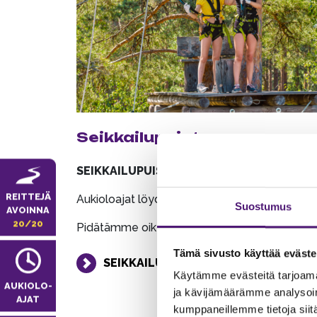
Seikkailupuisto
SEIKKAILUPUISTO
REITTEJÄ
Aukioloajat löydät ylläolevasta kalenterista.
Suostumus
AVOINNA
20/20
Pidätämme oikeudet muutoksiin.
Tämä sivusto käyttää eväste
SEIKKAILUPUISTON ESITTELY
Käytämme evästeitä tarjoama
AUKIOLO­
ja kävijämäärämme analysoim
AJAT
kumppaneillemme tietoja siitä