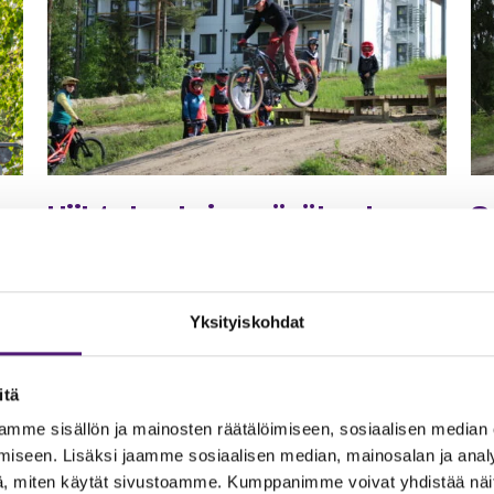
Hiihtokoulu ja pyöräkoulu
S
TIEDUSTELUT JA VARAUKSET
SA
Puh: 0400 996 600
(vain puhelut, ei txt tai WA)
Au
Yksityiskohdat
E-mail: hiihtokoulu@sappee.fi
Bi
tai Bike Park opetukset:
in
itä
pyorakoulu@sappee.fi
Ma
mme sisällön ja mainosten räätälöimiseen, sosiaalisen median
ta
iseen. Lisäksi jaamme sosiaalisen median, mainosalan ja analy
as
, miten käytät sivustoamme. Kumppanimme voivat yhdistää näitä t