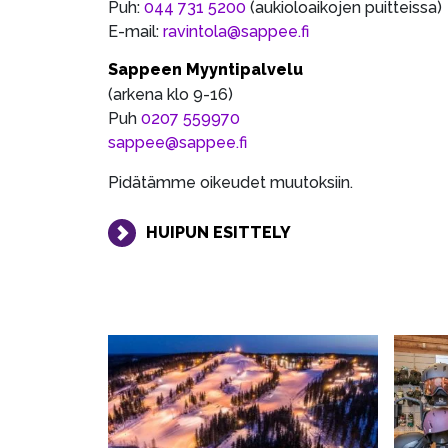
Puh:
044 731 5200
(aukioloaikojen puitteissa)
E-mail:
ravintola@sappee.fi
Sappeen Myyntipalvelu
(arkena klo 9-16)
Puh
0207 559970
sappee@sappee.fi
Pidätämme oikeudet muutoksiin.
HUIPUN ESITTELY