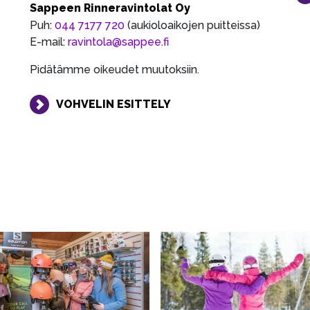
Sappeen Rinneravintolat Oy
Puh:
044 7177 720
(aukioloaikojen puitteissa)
E-mail:
ravintola@sappee.fi
Pidätämme oikeudet muutoksiin.
VOHVELIN ESITTELY