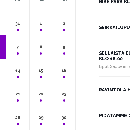
FR
SA
SU
BIKE PARK KL
31
1
2
SEIKKAILUPU
7
8
9
SELLAISTA 
KLO 18.00
Liput Sappeen ve
14
15
16
RAVINTOLA H
21
22
23
PIDÄTÄMME 
28
29
30