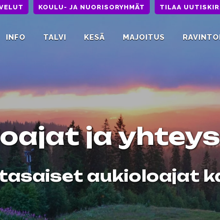
LVELUT
KOULU- JA NUORISORYHMÄT
TILAA UUTISKIR
INFO
TALVI
KESÄ
MAJOITUS
RAVINTO
oajat ja yhtey
tasaiset aukioloajat ka