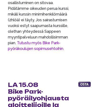
osallistuminen on sitovaa.
Pidätämme oikeuden perua kurssi,
mikäli kurssin minimihenkilömäärä
(2hlöä) ei täyty. Jos sairastumisen
vuoksi estyt saapumasta kurssille,
olethan yhteydessä Sappeen
myyntipalveluun mahdollisimman
pian.
Tutustu myös Bike Park-
pyöräkoulujen sopimusehtoihin.
LA 15.08
Bike Park-
pyöräilyohjausta
aloittelijoille la