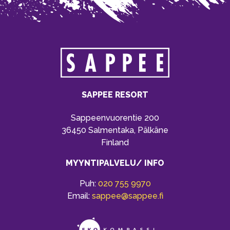
SAPPEE RESORT
Sappeenvuorentie 200
36450 Salmentaka, Pälkäne
Finland
MYYNTIPALVELU/ INFO
Puh:
020 755 9970
Email:
sappee@sappee.fi