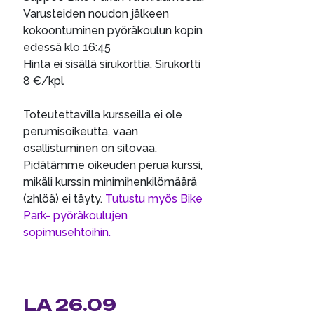
Varusteiden noudon jälkeen
kokoontuminen pyöräkoulun kopin
edessä klo 16:45
Hinta ei sisällä sirukorttia. Sirukortti
8 €/kpl
Toteutettavilla kursseilla ei ole
perumisoikeutta, vaan
osallistuminen on sitovaa.
Pidätämme oikeuden perua kurssi,
mikäli kurssin minimihenkilömäärä
(2hlöä) ei täyty.
Tutustu myös Bike
Park- pyöräkoulujen
sopimusehtoihin.
LA 26.09