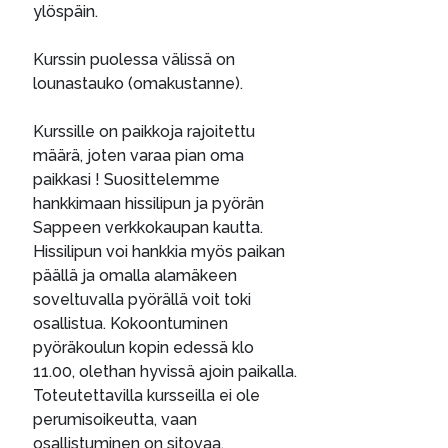
ylöspäin.
Kurssin puolessa välissä on
lounastauko (omakustanne).
Kurssille on paikkoja rajoitettu
määrä, joten varaa pian oma
paikkasi ! Suosittelemme
hankkimaan hissilipun ja pyörän
Sappeen verkkokaupan kautta.
Hissilipun voi hankkia myös paikan
päällä ja omalla alamäkeen
soveltuvalla pyörällä voit toki
osallistua. Kokoontuminen
pyöräkoulun kopin edessä klo
11.00, olethan hyvissä ajoin paikalla.
Toteutettavilla kursseilla ei ole
perumisoikeutta, vaan
osallistuminen on sitovaa.