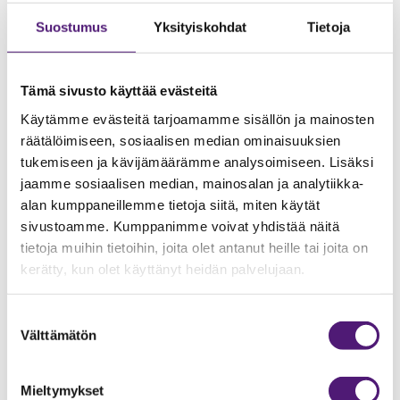
LA 15.08
Suostumus
Yksityiskohdat
Tietoja
Kaiken kansan
pyöräkurssi
15.8.2026 klo
Tämä sivusto käyttää evästeitä
11.00-16.00
Käytämme evästeitä tarjoamamme sisällön ja mainosten
räätälöimiseen, sosiaalisen median ominaisuuksien
Hinta 114,90 € / hlö
tukemiseen ja kävijämäärämme analysoimiseen. Lisäksi
jaamme sosiaalisen median, mainosalan ja analytiikka-
Kurssin alaikäraja 15 vuotta.
alan kumppaneillemme tietoja siitä, miten käytät
Kurssin tavoitteena on kartuttaa ja
sivustoamme. Kumppanimme voivat yhdistää näitä
vahvistaa taitoja, joiden avulla
tietoja muihin tietoihin, joita olet antanut heille tai joita on
bikeparkissa ajamisesta tulee
kerätty, kun olet käyttänyt heidän palvelujaan.
sujuvampaa ja nauttittavampaa.
Koko päivän mittaisen kurssin
Suostumuksen
aikana ehditään käydä läpi kerralla
Välttämätön
valinta
olennaisimmat bikeparkissa
tarvittavat ajo- ja
Mieltymykset
pyöränkäsittelytaidot ja keskittyä