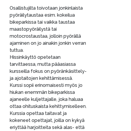
Osallistujilta toivotaan jonkinlaista
pyöräilytaustaa esim. kokeilua
bikeparkissa tai vaikka taustaa
maastopyöräilystä tai
motocrostaustaa, jolloin pyörällä
ajaminen on jo ainakin jonkin verran
tuttua.
Hissinkäyttö opetetaan
tarvittaessa, mutta pääasiassa
kursseilla fokus on pyöränkäsittely-
ja ajotaitojen kehittämisessä.
Kurssi sopii erinomaisesti myös jo
hiukan enemmän bikeparkissa
ajaneelle kuljettajalle, joka haluaa
ottaa ohituskaista kehittymiselleen.
Kurssia opettaa taitavat ja
kokeneet opettajat, joilla on kykyä
eriyttää harjoitteita sekä alas- että