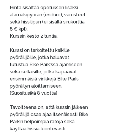
Hinta sisältää opetuksen lisäksi
alamäkipyörän (enduro), varusteet
sekä hissilipun (ei sisällä sirukorttia
8 € kpl).
Kurssin kesto 2 tuntia.
Kurssi on tarkoitettu kaikille
pyöräilijöille, jotka haluavat
tutustua Bike Park:ssa ajamiseen
sekä sellaisille, jotka kaipaavat
ensimmäisiä vinkkejä Bike Park-
pyöräilyn aloittamiseen.
(Suositusikä 8 vuotta)
Tavoitteena on, että kurssin jälkeen
pyöräilijä osaa ajaa itsenäisesti Bike
Parkin helpoimpia ratoja sekä
käyttää hissiä luontevasti.