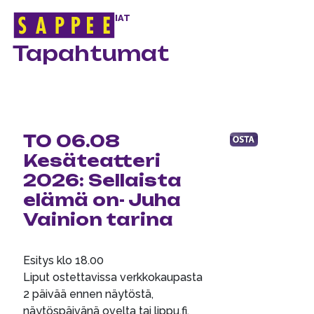
ETUSIVU
>
TAPAHTUMAT
Päävalikko
Tapahtumat
TO 06.08
Kesäteatteri
2026: Sellaista
elämä on- Juha
Vainion tarina
Esitys klo 18.00
Liput ostettavissa verkkokaupasta
2 päivää ennen näytöstä,
näytöspäivänä ovelta tai lippu.fi.