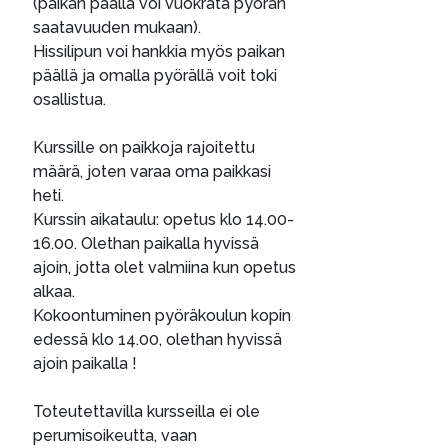
(paikan päällä voi vuokrata pyörän
saatavuuden mukaan).
Hissilipun voi hankkia myös paikan
päällä ja omalla pyörällä voit toki
osallistua.
Kurssille on paikkoja rajoitettu
määrä, joten varaa oma paikkasi
heti.
Kurssin aikataulu: opetus klo 14.00-
16.00. Olethan paikalla hyvissä
ajoin, jotta olet valmiina kun opetus
alkaa.
Kokoontuminen pyöräkoulun kopin
edessä klo 14.00, olethan hyvissä
ajoin paikalla !
Toteutettavilla kursseilla ei ole
perumisoikeutta, vaan