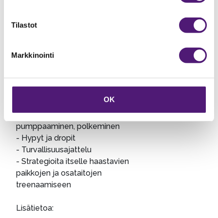
rauhassa taitojen vahvistamiseen
sekä sopivaan itsensä
Tilastot
haastamiseen.
Markkinointi
Kurssin sisältö:
- Ajoasennon vahvistaminen
- Mutka-ajo
OK
- Ajolinjat
- Vauhdin kantaminen,
pumppaaminen, polkeminen
- Hypyt ja dropit
- Turvallisuusajattelu
- Strategioita itselle haastavien
paikkojen ja osataitojen
treenaamiseen
Lisätietoa: