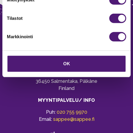
Tilastot
Markkinointi
SAPPEE RESORT
OK
Sappeenvuorentie 200
36450 Salmentaka, Pälkäne
Finland
MYYNTIPALVELU/ INFO
Puh:
020 755 9970
Email:
sappee@sappee.fi