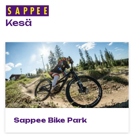
ETUSIVU
>
KESÄ
Päävalikko
Kesä
Sappee Bike Park