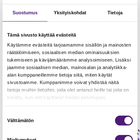
Suostumus
Yksityiskohdat
Tietoja
Tämä sivusto käyttää evästeitä
Käytämme evästeitä tarjoamamme sisällön ja mainosten
räätälöimiseen, sosiaalisen median ominaisuuksien
tukemiseen ja kävijämäärämme analysoimiseen. Lisäksi
jaamme sosiaalisen median, mainosalan ja analytiikka-
alan kumppaneillemme tietoja siitä, miten käytät
sivustoamme. Kumppanimme voivat yhdistää näitä
Muut kesäaktiviteetit
tietoja muihin tietoihin, joita olet antanut heille tai joita on
kerätty, kun olet käyttänyt heidän palvelujaan.
Suostumuksen
Välttämätön
valinta
Mieltymykset