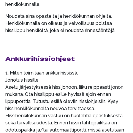
henkilökunnalle.
Noudata aina opasteita ja henkilökunnan ohjeita.
Henkilökunnalla on oikeus ja velvollisuus poistaa
hissilippu henkilöltä, joka ei noudata rinnesääntöjä.
Ankkurihissiohjeet
1. Miten toimitaan ankkurihississä.
Jonotus hissille
Asetu järjestyksessä hissijonoon, liiku reippaasti jonon
mukana. Ota hissilippu esille hyvissä ajoin ennen
lippuporttia. Tutustu esillä oleviin hissiohjeisiin. Kysy
hissihenkilökunnalta neuvoa tarvittaessa.
Hissihenkilökunnan vastuu on huolehtia opastuksesta
sekä turvallisuudesta. Ennen hissin lähtöpaikkaa on
odotuspaikka ja/tai automaattiportti, missä asetutaan