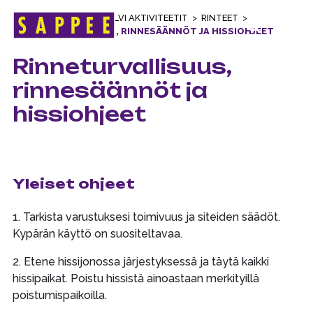
ETUSIVU
>
TALVI
>
TALVI AKTIVITEETIT
>
RINTEET
>
Päävalikko
RINNETURVALLISUUS, RINNESÄÄNNÖT JA HISSIOHJEET
Rinneturvallisuus,
rinnesäännöt ja
hissiohjeet
Yleiset ohjeet
1. Tarkista varustuksesi toimivuus ja siteiden säädöt.
Kypärän käyttö on suositeltavaa.
2. Etene hissijonossa järjestyksessä ja täytä kaikki
hissipaikat. Poistu hissistä ainoastaan merkityillä
poistumispaikoilla.