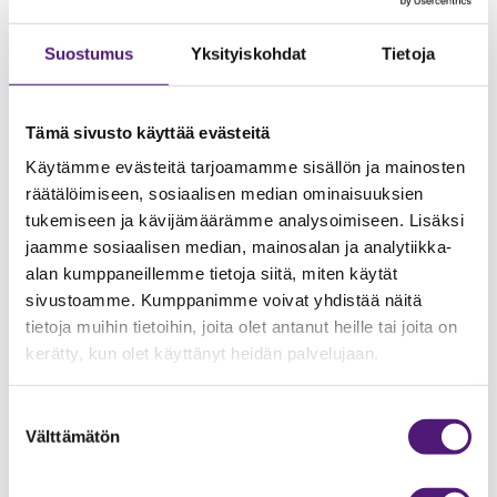
rikkoutumisen.
6. Ylösnousu hissillä
Suostumus
Yksityiskohdat
Tietoja
Pysy ladulla, älä mutkittele tai vedätä sivulle.
Poisjääminen on sallittua ainoastaan merkityillä
paikoilla.
Tämä sivusto käyttää evästeitä
Käytämme evästeitä tarjoamamme sisällön ja mainosten
7. Kaatuminen hississä
räätälöimiseen, sosiaalisen median ominaisuuksien
Jos kaadut, päästä heti irti vetolaitteesta ja pyri
tukemiseen ja kävijämäärämme analysoimiseen. Lisäksi
poistumaan nopeasti nousuladulta sivuun. Takana
jaamme sosiaalisen median, mainosalan ja analytiikka-
tulevan on vaikea väistää, jos nousulatu on täysin
alan kumppaneillemme tietoja siitä, miten käytät
tukossa.
sivustoamme. Kumppanimme voivat yhdistää näitä
8. Valmistautuminen hissistä poistumiseen
tietoja muihin tietoihin, joita olet antanut heille tai joita on
Hissilinjalla on n. 30 metriä ennen poistumispaikkaa
kerätty, kun olet käyttänyt heidän palvelujaan.
lähestymisopaste ja poistumispaikalla on paikkaa sekä
suuntaa osoittava opaste. Valmistaudu ajoissa
Suostumuksen
poistumiseen.
Välttämätön
valinta
9. Poistuminen hissistä