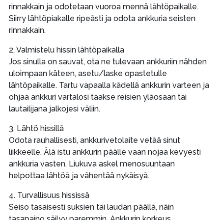
rinnakkain ja odotetaan vuoroa mennä lähtöpaikalle.
Siirry lähtöpiakalle ripeästi ja odota ankkuria seisten
rinnakkain.
2. Valmistelu hissin lähtöpaikalla
Jos sinulla on sauvat, ota ne tulevaan ankkuriin nähden
uloimpaan käteen, asetu/laske opastetulle
lähtöpaikalle. Tartu vapaalla kädellä ankkurin varteen ja
ohjaa ankkuri vartalosi taakse reisien yläosaan tai
lautailijana jalkojesi väliin.
3. Lähtö hissillä
Odota rauhallisesti, ankkurivetolaite vetää sinut
liikkeelle. Älä istu ankkurin päälle vaan nojaa kevyesti
ankkuria vasten. Liukuva askel menosuuntaan
helpottaa lähtöä ja vähentää nykäisyä.
4. Turvallisuus hississä
Seiso tasaisesti suksien tai laudan päällä, näin
tasapaino säilyy paremmin. Ankkurin korkeus