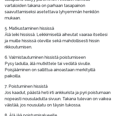
vartaloiden takana on parhaan tasapainon
saavuttamiseksi asetettava lyhyemmän henkilön
mukaan.
5. Matkustaminen hississä
Älä leiki hississä. Leikkimisellä aiheutat vaaraa itsellesi
ja muille hississä oleville sekä mahdollisesti hissin
rikkoutumisen.
6. Valmistautuminen hissistä poistumiseen
Pysy ladulla, älä mutkittele tai vedätä sivulle.
Poisjääminen on sallittua ainoastaan merkityillä
paikoilla.
7. Poistuminen hissistä
Jos kaadut, päästä heti irti ankkurista ja pyri poistumaan
nopeasti nousuladulta sivuun. Takana tulevan on vaikea
väistää, jos nousulatu on täysin tukossa.
8. Älä jää poistumisalueelle