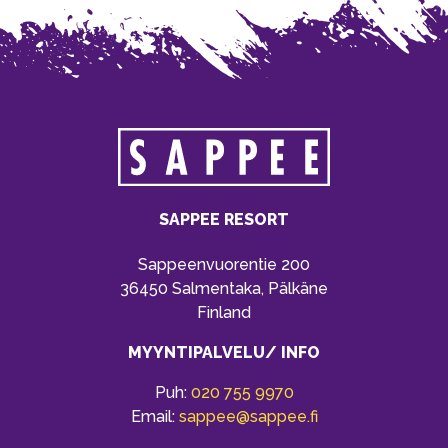
SAPPEE RESORT
Sappeenvuorentie 200
36450 Salmentaka, Pälkäne
Finland
MYYNTIPALVELU/ INFO
Puh:
020 755 9970
Email:
sappee@sappee.fi