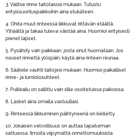
3. Valitse rinne taitotasosi mukaan. Tutustu
erityissuorituspaikkoihin aina etukäteen.
4. Ohita muut rinteessä liikkuvat riittävän etäältä.
Ylhäältä ja takaa tuleva väistää aina. Huomioi erityisesti
pienet lapset.
5. Pysähdy vain paikkaan, josta sinut huomataan. Jos
nouset rinnettä ylöspäin, käytä aina rinteen reunaa.
6. Säätele vauhti taitojesi mukaan. Huomioi paikalliset
rinne- ja lumiolosuhteet.
7. Pulkkailu on sallittu vain sille osoitetuissa paikoissa.
8. Lasket aina omalla vastuullasi.
9. Rinteessä liikkuminen päihtyneenä on kielletty.
10. Jokaisen velvollisuus on auttaa tapaturman
sattuessa. Ilmoita viipymättä onnettomuuksista