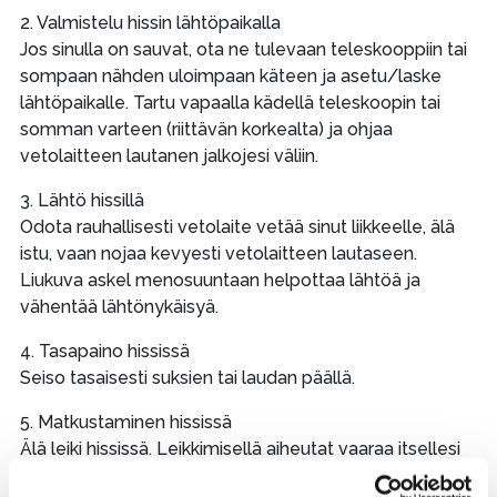
2. Valmistelu hissin lähtöpaikalla
Jos sinulla on sauvat, ota ne tulevaan teleskooppiin tai
sompaan nähden uloimpaan käteen ja asetu/laske
lähtöpaikalle. Tartu vapaalla kädellä teleskoopin tai
somman varteen (riittävän korkealta) ja ohjaa
vetolaitteen lautanen jalkojesi väliin.
3. Lähtö hissillä
Odota rauhallisesti vetolaite vetää sinut liikkeelle, älä
istu, vaan nojaa kevyesti vetolaitteen lautaseen.
Liukuva askel menosuuntaan helpottaa lähtöä ja
vähentää lähtönykäisyä.
4. Tasapaino hississä
Seiso tasaisesti suksien tai laudan päällä.
5. Matkustaminen hississä
Älä leiki hississä. Leikkimisellä aiheutat vaaraa itsellesi
ja muille hississä olijoille sekä mahdollisesti hissin