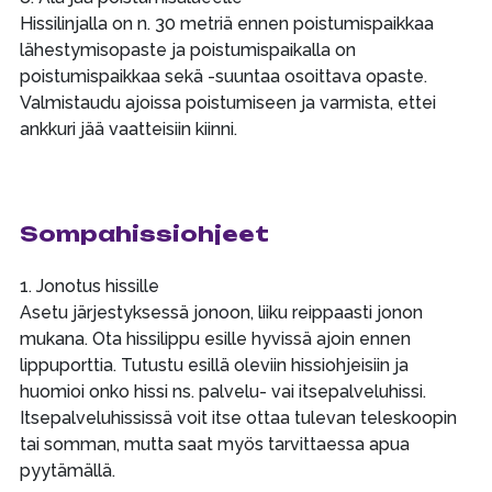
Hissilinjalla on n. 30 metriä ennen poistumispaikkaa
lähestymisopaste ja poistumispaikalla on
poistumispaikkaa sekä -suuntaa osoittava opaste.
Valmistaudu ajoissa poistumiseen ja varmista, ettei
ankkuri jää vaatteisiin kiinni.
Sompahissiohjeet
1. Jonotus hissille
Asetu järjestyksessä jonoon, liiku reippaasti jonon
mukana. Ota hissilippu esille hyvissä ajoin ennen
lippuporttia. Tutustu esillä oleviin hissiohjeisiin ja
huomioi onko hissi ns. palvelu- vai itsepalveluhissi.
Itsepalveluhississä voit itse ottaa tulevan teleskoopin
tai somman, mutta saat myös tarvittaessa apua
pyytämällä.