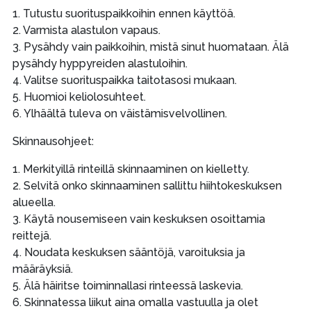
1. Tutustu suorituspaikkoihin ennen käyttöä.
2. Varmista alastulon vapaus.
3. Pysähdy vain paikkoihin, mistä sinut huomataan. Älä
pysähdy hyppyreiden alastuloihin.
4. Valitse suorituspaikka taitotasosi mukaan.
5. Huomioi keliolosuhteet.
6. Ylhäältä tuleva on väistämisvelvollinen.
Skinnausohjeet:
1. Merkityillä rinteillä skinnaaminen on kielletty.
2. Selvitä onko skinnaaminen sallittu hiihtokeskuksen
alueella.
3. Käytä nousemiseen vain keskuksen osoittamia
reittejä.
4. Noudata keskuksen sääntöjä, varoituksia ja
määräyksiä.
5. Älä häiritse toiminnallasi rinteessä laskevia.
6. Skinnatessa liikut aina omalla vastuulla ja olet