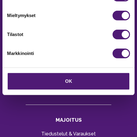
Puh:
020 755 9970
Mieltymykset
Email:
sappee@sappee.fi
Tilastot
Markkinointi
OK
MAJOITUS
Tiedustelut & Varaukset