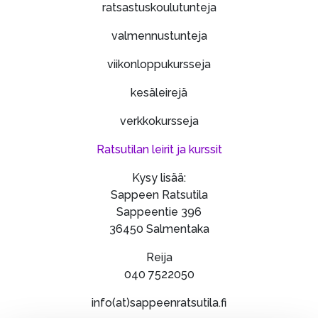
ratsastuskoulutunteja
valmennustunteja
viikonloppukursseja
kesäleirejä
verkkokursseja
Ratsutilan leirit ja kurssit
Kysy lisää:
Sappeen Ratsutila
Sappeentie 396
36450 Salmentaka
Reija
040 7522050
info(at)sappeenratsutila.fi