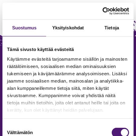
Suostumus
Yksityiskohdat
Tietoja
Tämä sivusto käyttää evästeitä
Käytämme evästeitä tarjoamamme sisällön ja mainosten
räätälöimiseen, sosiaalisen median ominaisuuksien
tukemiseen ja kävijämäärämme analysoimiseen. Lisäksi
jaamme sosiaalisen median, mainosalan ja analytiikka-
alan kumppaneillemme tietoja siitä, miten käytät
SAPPEE RESORT
sivustoamme. Kumppanimme voivat yhdistää näitä
tietoja muihin tietoihin, joita olet antanut heille tai joita on
Sappeenvuorentie 200
kerätty, kun olet käyttänyt heidän palvelujaan.
36450 Salmentaka, Pälkäne
Finland
Suostumuksen
Välttämätön
MYYNTIPALVELU/ INFO
valinta