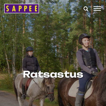
Päävalikko
Ratsastus