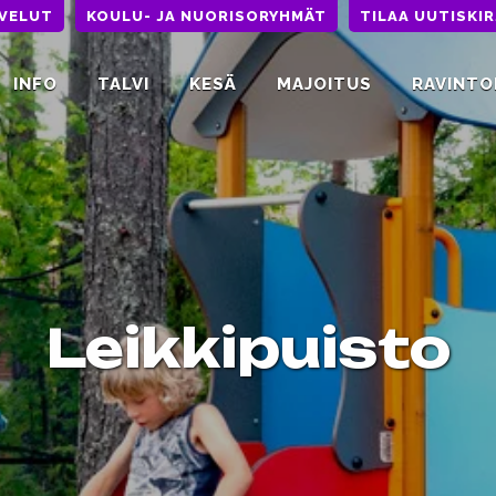
LVELUT
KOULU- JA NUORISORYHMÄT
TILAA UUTISKIR
INFO
TALVI
KESÄ
MAJOITUS
RAVINTO
Leikkipuisto