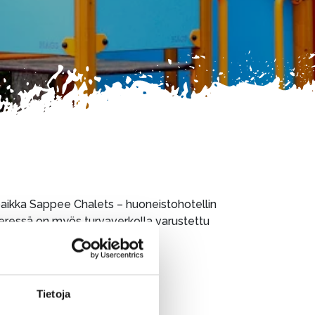
kkipaikka Sappee Chalets – huoneistohotellin
Vieressä on myös turvaverkolla varustettu
Tietoja