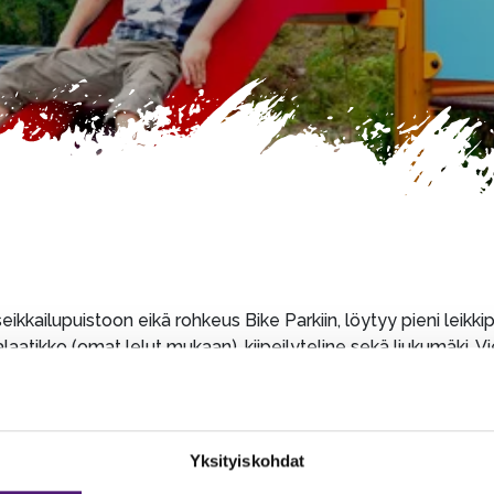
ä seikkailupuistoon eikä rohkeus Bike Parkiin, löytyy pieni lei
alaatikko (omat lelut mukaan), kiipeilyteline sekä liukumäki. 
let ja sytytysnesteet löytyvät grillausalueelta).
a.
Yksityiskohdat