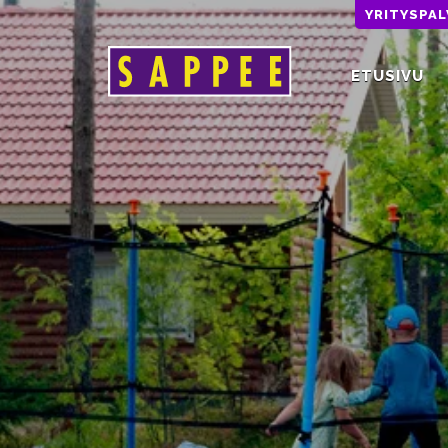
YRITYSPA
ETUSIVU
Päävalikko