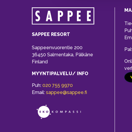
MA
Tie
Pu
SAPPEE RESORT
Ema
Sappeenvuorentie 200
Pal
36450 Salmentaka, Pälkäne
Onl
Finland
ver
MYYNTIPALVELU/ INFO
Puh:
020 755 9970
Email:
sappee@sappee.fi