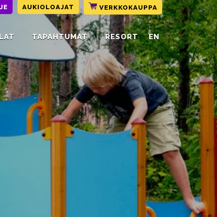
JE
AUKIOLOAJAT
VERKKOKAUPPA
LAT
TAPAHTUMAT
RESORT
EN