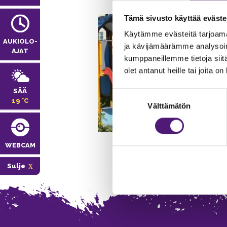
Tämä sivusto käyttää eväste
Käytämme evästeitä tarjoama
AUKIOLO­
ja kävijämäärämme analysoim
AJAT
kumppaneillemme tietoja siitä
olet antanut heille tai joita o
SÄÄ
Suostumuksen
19 °C
Välttämätön
valinta
WEBCAM
Sulje