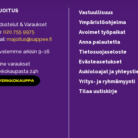
JOITUS
Vastuullisuus
Ympäristöohjelma
dustelut & Varaukset
h:
020 755 9975
Avoimet työpaikat
il:
majoitus@sappee.fi
Anna palautetta
velemme arkisin 9–16
Tietosuojaseloste
Evästeasetukset
ine varaukset
kkokaupasta 24h
Aukioloajat ja yhteysti
Yritys- ja ryhmämyynti
Tilaa uutiskirje