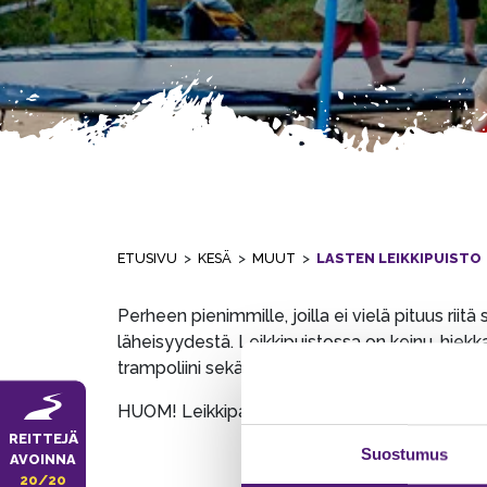
ETUSIVU
>
KESÄ
>
MUUT
>
LASTEN LEIKKIPUISTO
Perheen pienimmille, joilla ei vielä pituus riit
läheisyydestä. Leikkipuistossa on keinu, hiekk
trampoliini sekä lähellä grillauspaikka (grillihii
HUOM! Leikkipaikalla ei ole talvikunnossapito
REITTEJÄ
Suostumus
AVOINNA
20/20